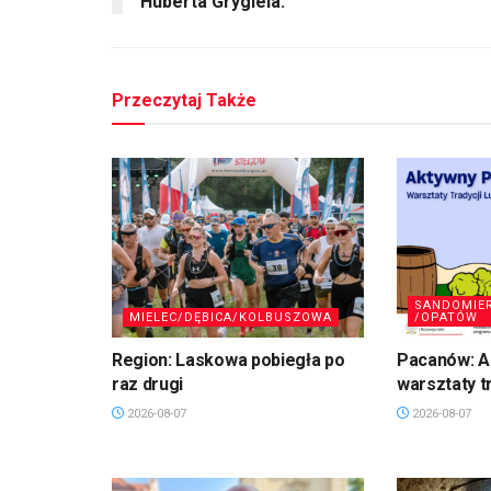
Huberta Grygiela.
Przeczytaj Także
SANDOMIE
MIELEC/DĘBICA/KOLBUSZOWA
/OPATÓW
Region: Laskowa pobiegła po
Pacanów: A
raz drugi
warsztaty t
2026-08-07
2026-08-07