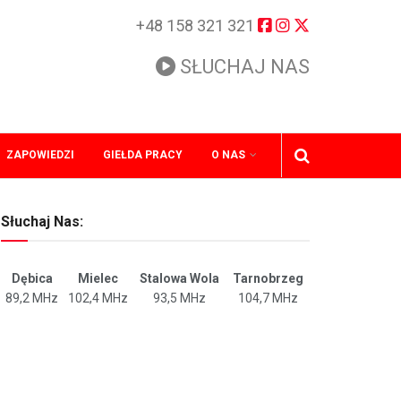
+48 158 321 321
SŁUCHAJ NAS
ZAPOWIEDZI
GIEŁDA PRACY
O NAS
Słuchaj Nas:
Dębica
Mielec
Stalowa Wola
Tarnobrzeg
89,2 MHz
102,4 MHz
93,5 MHz
104,7 MHz