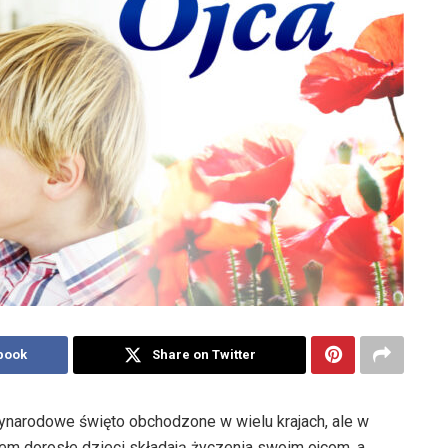
book
Share on Twitter
ynarodowe święto obchodzone w wielu krajach, ale w
kiem dorosłe dzieci składają życzenia swoim ojcom, a