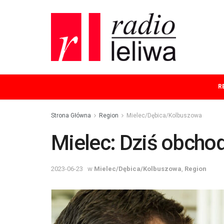
R
Strona Główna
Region
Mielec/Dębica/Kolbuszowa
Mielec: Dziś obcho
2023-06-23
w
Mielec/Dębica/Kolbuszowa
,
Region