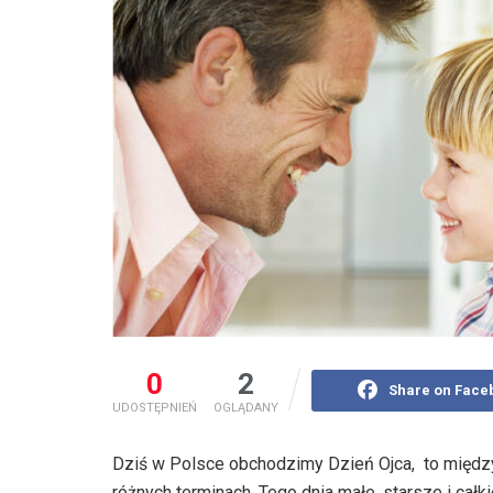
0
2
Share on Face
UDOSTĘPNIEŃ
OGLĄDANY
Dziś w Polsce obchodzimy Dzień Ojca, to międz
różnych terminach. Tego dnia małe, starsze i cał