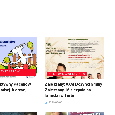
RZ/STASZÓW
STALOWA WOLA/NISKO
ktywny Pacanów –
Zaleszany: XXVI Dożynki Gminy
radycji ludowej
Zaleszany 16 sierpnia na
lotnisku w Turbi
2026-08-06