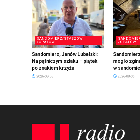
SANDOMIERZ/STASZÓW
SANDOMIE
/OPATÓW
/OPATÓW
Sandomierz, Janów Lubelski:
Sandomierz:
Na pątniczym szlaku – piątek
mogło zgin
po znakiem krzyża
w sandomie
2026-08-06
2026-08-06