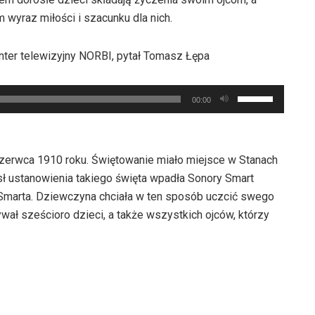
wyraz miłości i szacunku dla nich.
nter telewizyjny NORBI, pytał Tomasz Łępa
Używaj
00:00
strzałek
do
góry
zerwca 1910 roku. Świętowanie miało miejsce w Stanach
oraz
 ustanowienia takiego święta wpadła Sonory Smart
do
 Smarta. Dziewczyna chciała w ten sposób uczcić swego
dołu
wał sześcioro dzieci, a także wszystkich ojców, którzy
aby
zwiększyć
lub
zmniejszyć
głośność.