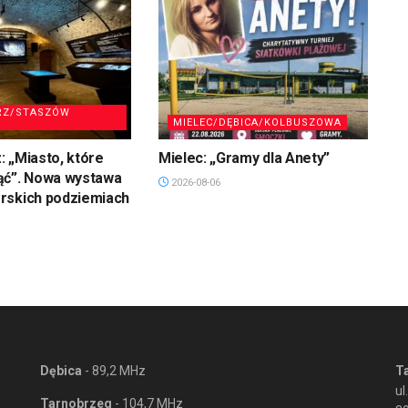
RZ/STASZÓW
MIELEC/DĘBICA/KOLBUSZOWA
 „Miasto, które
Mielec: „Gramy dla Anety”
ąć”. Nowa wystawa
2026-08-06
rskich podziemiach
Dębica
- 89,2 MHz
T
ul
Tarnobrzeg
- 104,7 MHz