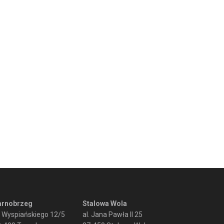
arnobrzeg
Stalowa Wola
. Wyspiańskiego 12/5
al. Jana Pawła II 25