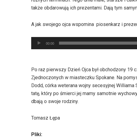
także obdarowują ich prezentami. Dają tym samym 
A jak swojego ojca wspomina piosenkarz i preze
Odtwarzacz
00:00
plików
dźwiękowych
Po raz pierwszy Dzień Ojca był obchodzony 19 c
Zjednoczonych w miasteczku Spokane. Na pomysł
Dodd, córka weterana wojny secesyjnej Williama
tatę, który po śmierci jej mamy samotnie wychowy
dbają o swoje rodziny.
Tomasz Łępa
Pliki: