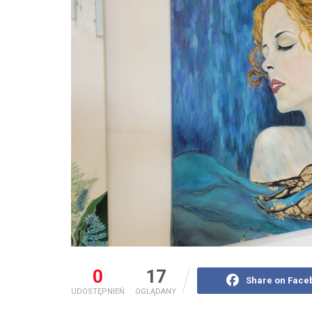
0
17
Share on Face
UDOSTĘPNIEŃ
OGLĄDANY