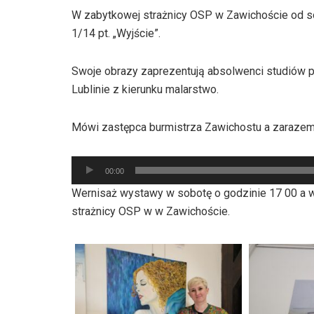
W zabytkowej strażnicy OSP w Zawichoście od s
1/14 pt. „Wyjście”.
Swoje obrazy zaprezentują absolwenci studiów
Lublinie z kierunku malarstwo.
Mówi zastępca burmistrza Zawichostu a zarazem 
Odtwarzacz
00:00
plików
Wernisaż wystawy w sobotę o godzinie 17 00 a 
dźwiękowych
strażnicy OSP w w Zawichoście.