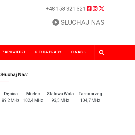
+48 158 321 321
SŁUCHAJ NAS
ZAPOWIEDZI
GIEŁDA PRACY
O NAS
Słuchaj Nas:
Dębica
Mielec
Stalowa Wola
Tarnobrzeg
89,2 MHz
102,4 MHz
93,5 MHz
104,7 MHz