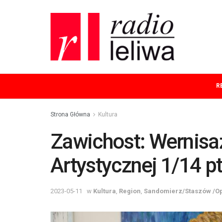
R
Strona Główna
Kultura
Zawichost: Wernisa
Artystycznej 1/14 pt
2023-05-11
w
Kultura
,
Region
,
Sandomierz/Staszów /O