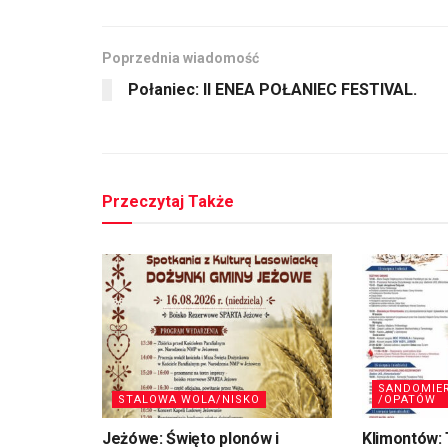
Poprzednia wiadomość
Połaniec: II ENEA POŁANIEC FESTIVAL.
Przeczytaj Także
SANDOMIE
STALOWA WOLA/NISKO
/OPATÓW
Jeżówe: Święto plonów i
Klimontów: 