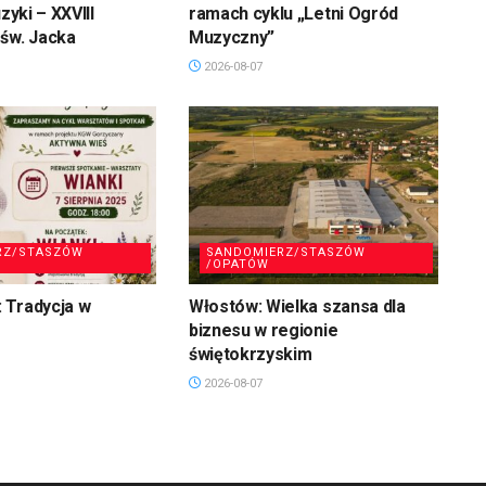
uzyki – XXVIII
ramach cyklu „Letni Ogród
św. Jacka
Muzyczny”
2026-08-07
RZ/STASZÓW
SANDOMIERZ/STASZÓW
/OPATÓW
 Tradycja w
Włostów: Wielka szansa dla
biznesu w regionie
świętokrzyskim
2026-08-07