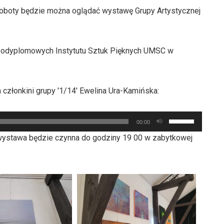
oboty będzie można oglądać wystawę Grupy Artystycznej
 podyplomowych Instytutu Sztuk Pięknych UMSC w
członkini grupy '1/14′ Ewelina Ura-Kamińska:
Używaj
00:00
strzałek
wystawa będzie czynna do godziny 19 00 w zabytkowej
do
góry
oraz
do
dołu
aby
zwiększyć