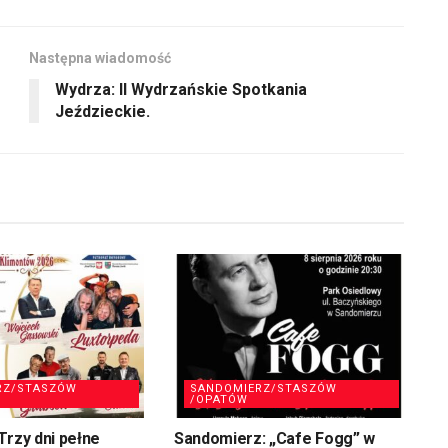
Następna wiadomość
Wydrza: II Wydrzańskie Spotkania
Jeździeckie.
RZ/STASZÓW
SANDOMIERZ/STASZÓW
/OPATÓW
Trzy dni pełne
Sandomierz: „Cafe Fogg” w