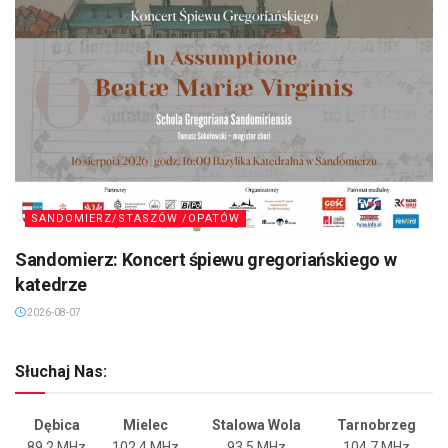
SANDOMIERZ/STASZÓW /OPATÓW
Sandomierz: Koncert śpiewu gregoriańskiego w
katedrze
2026-08-07
Słuchaj Nas:
Dębica
Mielec
Stalowa Wola
Tarnobrzeg
89,2 MHz
102,4 MHz
93,5 MHz
104,7 MHz