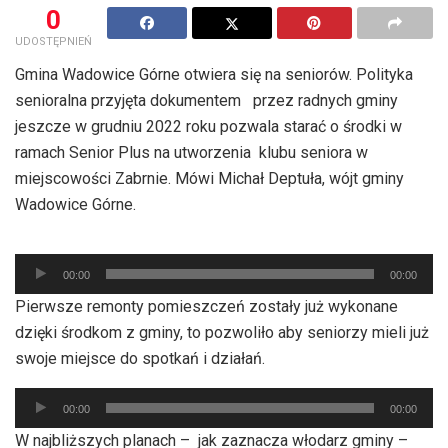
0
UDOSTĘPNIEŃ
Gmina Wadowice Górne otwiera się na seniorów. Polityka
senioralna przyjęta dokumentem przez radnych gminy
jeszcze w grudniu 2022 roku pozwala starać o środki w
ramach Senior Plus na utworzenia klubu seniora w
miejscowości Zabrnie. Mówi Michał Deptuła, wójt gminy
Wadowice Górne.
Odtwarzacz
00:00
00:00
plików
Pierwsze remonty pomieszczeń zostały już wykonane
dźwiękowych
dzięki środkom z gminy, to pozwoliło aby seniorzy mieli już
swoje miejsce do spotkań i działań.
Odtwarzacz
00:00
00:00
plików
W najbliższych planach – jak zaznacza włodarz gminy –