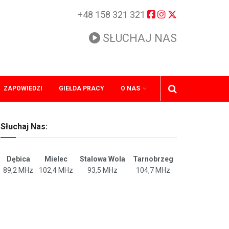
+48 158 321 321
SŁUCHAJ NAS
ZAPOWIEDZI
GIEŁDA PRACY
O NAS
Słuchaj Nas:
Dębica
Mielec
Stalowa Wola
Tarnobrzeg
89,2 MHz
102,4 MHz
93,5 MHz
104,7 MHz