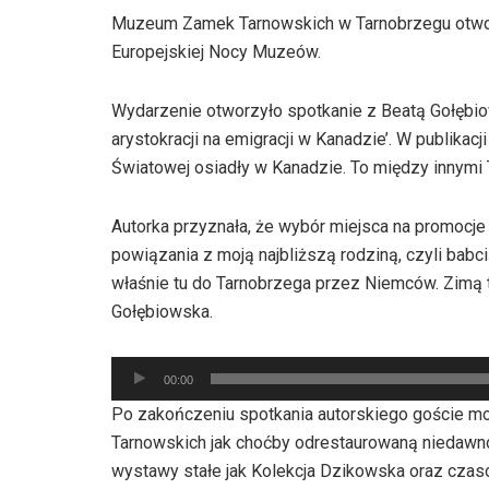
Muzeum Zamek Tarnowskich w Tarnobrzegu otwor
Europejskiej Nocy Muzeów.
Wydarzenie otworzyło spotkanie z Beatą Gołębiows
arystokracji na emigracji w Kanadzie’. W publikacji
Światowej osiadły w Kanadzie. To między innymi
Autorka przyznała, że wybór miejsca na promocje
powiązania z moją najbliższą rodziną, czyli babci
właśnie tu do Tarnobrzega przez Niemców. Zimą tr
Gołębiowska.
Odtwarzacz
00:00
plików
Po zakończeniu spotkania autorskiego goście m
dźwiękowych
Tarnowskich jak choćby odrestaurowaną niedawno
wystawy stałe jak Kolekcja Dzikowska oraz czas