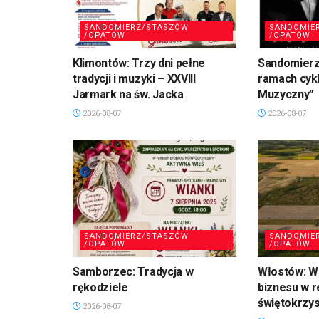
SANDOMIERZ/STASZÓW
SANDOMIE
/OPATÓW
/OPATÓW
Klimontów: Trzy dni pełne
Sandomierz
tradycji i muzyki – XXVIII
ramach cykl
Jarmark na św. Jacka
Muzyczny”
2026-08-07
2026-08-07
SANDOMIERZ/STASZÓW
SANDOMIE
/OPATÓW
/OPATÓW
Samborzec: Tradycja w
Włostów: Wi
rękodziele
biznesu w r
świętokrzy
2026-08-07