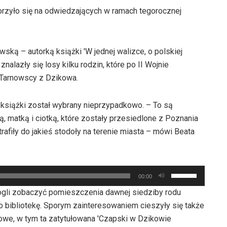
zyło się na odwiedzających w ramach tegorocznej
ką – autorką książki 'W jednej walizce, o polskiej
 znalazły się losy kilku rodzin, które po II Wojnie
 Tarnowscy z Dzikowa.
 książki został wybrany nieprzypadkowo. – To są
ą, matką i ciotką, które zostały przesiedlone z Poznania
afiły do jakieś stodoły na terenie miasta – mówi Beata
Używaj
00:00
strzałek
ogli zobaczyć pomieszczenia dawnej siedziby rodu
do
 bibliotekę. Sporym zainteresowaniem cieszyły się także
góry
owe, w tym ta zatytułowana 'Czapski w Dzikowie
oraz