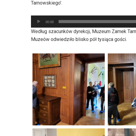
Tarnowskiego’.
Odtwarzacz
00:00
plików
Według szacunków dyrekcji, Muzeum Zamek Tarn
dźwiękowych
Muzeów odwiedziło blisko pół tysiąca gości.