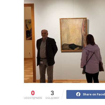
0
3
Share on Face
UDOSTĘPNIEŃ
OGLĄDANY