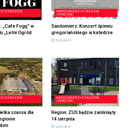
RZ/STASZÓW
SANDOMIERZ/STASZÓW
/OPATÓW
: „Cafe Fogg” w
Sandomierz: Koncert śpiewu
u „Letni Ogród
gregoriańskiego w katedrze
2026-08-07
RZ/STASZÓW
SANDOMIERZ/STASZÓW
/OPATÓW
elka szansa dla
Region: ZUS będzie zamknięty
egionie
14 sierpnia
skim
2026-08-07