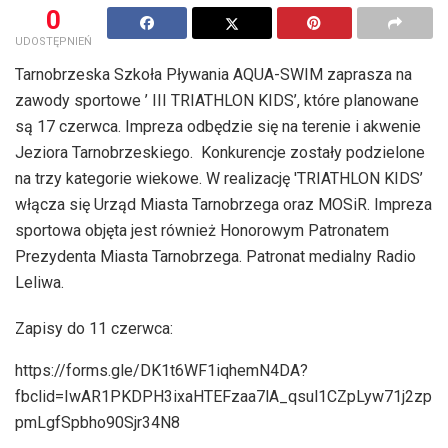
0
UDOSTĘPNIEŃ
Tarnobrzeska Szkoła Pływania AQUA-SWIM zaprasza na
zawody sportowe ’ III TRIATHLON KIDS’, które planowane
są 17 czerwca. Impreza odbędzie się na terenie i akwenie
Jeziora Tarnobrzeskiego. Konkurencje zostały podzielone
na trzy kategorie wiekowe. W realizację 'TRIATHLON KIDS’
włącza się Urząd Miasta Tarnobrzega oraz MOSiR. Impreza
sportowa objęta jest również Honorowym Patronatem
Prezydenta Miasta Tarnobrzega. Patronat medialny Radio
Leliwa.
Zapisy do 11 czerwca:
https://forms.gle/DK1t6WF1iqhemN4DA?
fbclid=IwAR1PKDPH3ixaHTEFzaa7lA_qsul1CZpLyw71j2zp
pmLgfSpbho90Sjr34N8