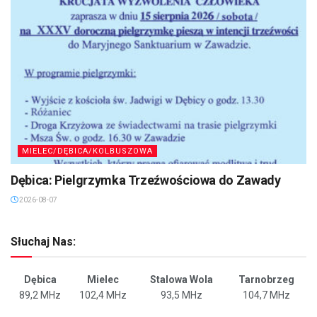
MIELEC/DĘBICA/KOLBUSZOWA
Dębica: Pielgrzymka Trzeźwościowa do Zawady
2026-08-07
Słuchaj Nas:
Dębica
Mielec
Stalowa Wola
Tarnobrzeg
89,2 MHz
102,4 MHz
93,5 MHz
104,7 MHz