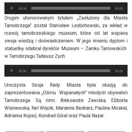
Odtwarzacz
00:00
00:00
plików
Drugim uhonorowanym tytułem „Zasłużony dla Miasta
dźwiękowych
Tarnobrzega” został Stanisław Ledóchowski, za wkład w
rozwój tarnobrzeskiego muzeum, które od lat wspiera
swoja wiedzą i doświadczeniem. W jego imieniu dyplom i
statuetkę odebrał dyrektor Muzeum – Zamku Tarnowskich
w Tarnobrzegu Tadeusz Zych.
Odtwarzacz
00:00
00:00
plików
dźwiękowych
Uroczysta Sesja Rady Miasta była okazją do
zaprezentowania „Ośmiu Wspaniałych” młodych obywateli
Tarnobrzega. Są nimi: Aleksandra Zawiska, Elżbieta
Wiśniewska, Nel Wójcik, Marianna Bednarz, Paulina Moskal,
Adrianna Kopeć, Kondrad Góral oraz Paula Nazar.