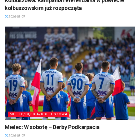
Kolbuszowa: Kampania referendalna w powiecie
kolbuszowskim już rozpoczęta
2026-08-07
MIELEC/DĘBICA/KOLBUSZOWA
Mielec: W sobotę – Derby Podkarpacia
2026-08-07