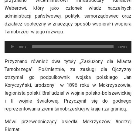
przyznano wiceministrowi infrastruktury Rafałowi
Weberowi, który jako członek władz naczelnych
administracji państwowej, polityk, samorządowiec oraz
działacz społeczny w znaczący sposób wspierał i wspiera
Tarnobrzeg w jego rozwoju.
Odtwarzacz
00:00
00:00
plików
dźwiękowych
Przyznano również dwa tytuły „Zasłużony dla Miasta
Tarnobrzega”. Pośmiertnie, za zasługi dla Ojczyzny
otrzymał go podpułkownik wojska polskiego Jan
Koryczyński, urodzony w 1896 roku w Mokrzyszowie,
legionista polski. Brał udział w wojnie polsko-bolszewickiej
i II wojnie światowej. Przyczynił się do godnego
reprezentowania ziemi tarnobrzeskiej w kraju i za granicą.
Mówi przewodniczący osiedla Mokrzyszów Andrzej
Biernat.