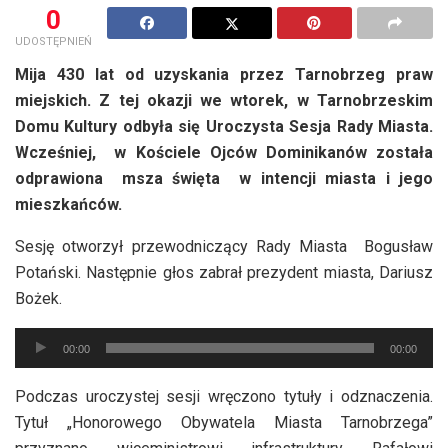
0
UDOSTĘPNIEŃ
Mija 430 lat od uzyskania przez Tarnobrzeg praw
miejskich. Z tej okazji we wtorek, w Tarnobrzeskim
Domu Kultury odbyła się Uroczysta Sesja Rady Miasta.
Wcześniej, w Kościele Ojców Dominikanów została
odprawiona msza święta w intencji miasta i jego
mieszkańców.
Sesję otworzył przewodniczący Rady Miasta Bogusław
Potański. Następnie głos zabrał prezydent miasta, Dariusz
Bożek.
Odtwarzacz
00:00
00:00
plików
dźwiękowych
Podczas uroczystej sesji wręczono tytuły i odznaczenia.
Tytuł „Honorowego Obywatela Miasta Tarnobrzega”