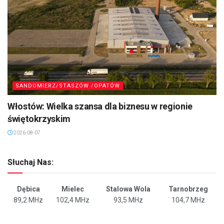
SANDOMIERZ/STASZÓW /OPATÓW
Włostów: Wielka szansa dla biznesu w regionie
świętokrzyskim
2026-08-07
Słuchaj Nas:
Dębica
Mielec
Stalowa Wola
Tarnobrzeg
89,2 MHz
102,4 MHz
93,5 MHz
104,7 MHz