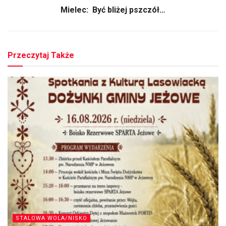
Mielec: Być bliżej pszczół…
Przeczytaj Także
STALOWA WOLA/NISKO