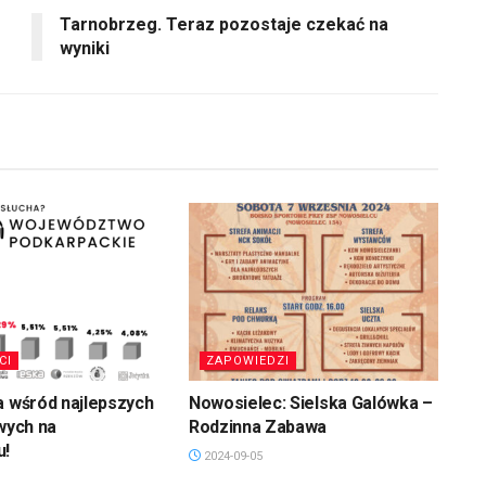
oraz
Tarnobrzeg. Teraz pozostaje czekać na
do
wyniki
dołu
aby
zwiększyć
lub
zmniejszyć
głośność.
CI
ZAPOWIEDZI
a wśród najlepszych
Nowosielec: Sielska Galówka –
owych na
Rodzinna Zabawa
u!
2024-09-05