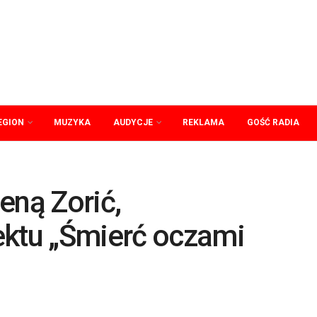
EGION
MUZYKA
AUDYCJE
REKLAMA
GOŚĆ RADIA
ną Zorić,
ektu „Śmierć oczami