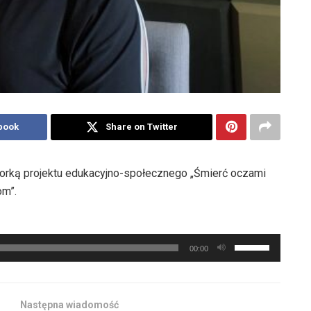
book
Share on Twitter
orką projektu edukacyjno-społecznego „Śmierć oczami
om”.
Używaj
00:00
strzałek
do
góry
Następna wiadomość