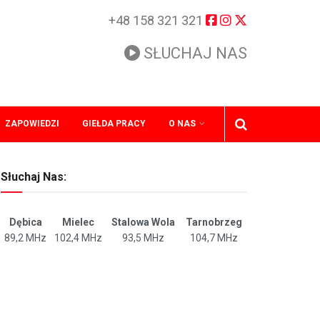
+48 158 321 321
SŁUCHAJ NAS
ZAPOWIEDZI
GIEŁDA PRACY
O NAS
Słuchaj Nas:
Dębica
Mielec
Stalowa Wola
Tarnobrzeg
89,2 MHz
102,4 MHz
93,5 MHz
104,7 MHz