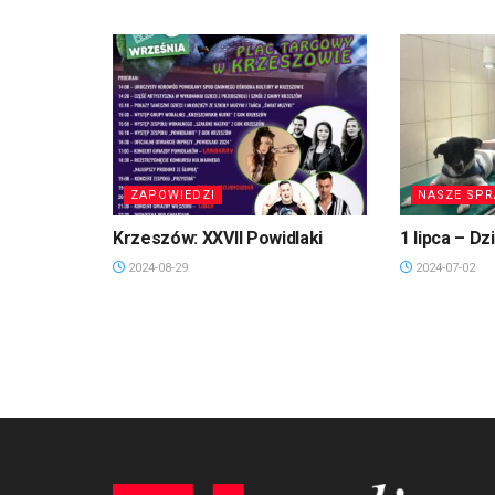
ZAPOWIEDZI
NASZE SP
Krzeszów: XXVII Powidlaki
1 lipca – Dz
2024-08-29
2024-07-02