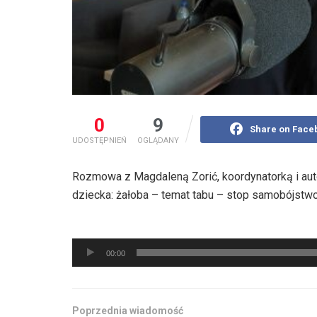
0
9
Share on Face
UDOSTĘPNIEŃ
OGLĄDANY
Rozmowa z Magdaleną Zorić, koordynatorką i aut
dziecka: żałoba – temat tabu – stop samobójstw
Odtwarzacz
00:00
plików
dźwiękowych
Poprzednia wiadomość