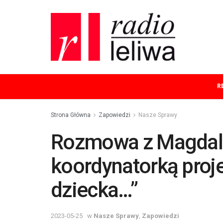
R
Strona Główna
Zapowiedzi
Nasze Sprawy
Rozmowa z Magdale
koordynatorką proj
dziecka…”
2023-05-25
w
Nasze Sprawy
,
Zapowiedzi