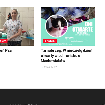
RAWY
REGION
ień Psa
Tarnobrzeg: W niedzielę dzień
otwarty w schronisku u
Machowiaków.
2024-07-02