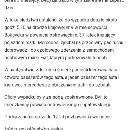
okres 3 miesięcy. Decyzja Sądu w tym zakresie ma zapaść
dziś.
W toku śledztwa ustalono, że do wypadku doszło około
godz. 5.30 na drodze krajowej nr 9 w miejscowości
Boksycka w powiecie ostrowieckim. 37-latek kierujący
pojazdem marki Mercedes, zjechał na przeciwny pas ruchu i
doprowadził do czołowego zderzenia z samochodem
osobowym marki Fiat, którym podróżowało 6 osób.
W następstwie zderzenia śmierć ponieśli kierowca fiata i
czworo pasażerów tego auta, a jeden pasażer tego auta i
kierowca mercedesa z obrażeniami trafili do szpitali.
Ofiary wypadku były ze sobą spokrewnione. Byli to
mieszkańcy powiatu ostrowieckiego i opatowskiego.
Podejrzanemu grozi do 12 lat pozbawienia wolności.
źródło: gov.pl/web/po-kielce