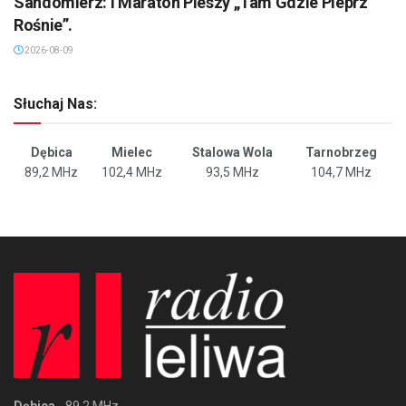
Sandomierz: I Maraton Pieszy „Tam Gdzie Pieprz
Rośnie”.
2026-08-09
Słuchaj Nas:
Dębica
Mielec
Stalowa Wola
Tarnobrzeg
89,2 MHz
102,4 MHz
93,5 MHz
104,7 MHz