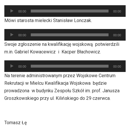
Odtwarzacz
00:00
00:00
plików
Mówi starosta mielecki Stanisław Lonczak.
dźwiękowych
Odtwarzacz
00:00
00:00
plików
Swoje zgłoszenie na kwalifikację wojskową potwierdzili
dźwiękowych
m.in. Gabriel Kowacewicz i Kacper Błachowicz.
Odtwarzacz
00:00
00:00
plików
Na terenie administrowanym przez Wojskowe Centrum
dźwiękowych
Rekrutacji w Mielcu Kwalifikacja Wojskowa będzie
prowadzona w budynku Zespołu Szkół im. prof. Janusza
Groszkowskiego przy ul. Kilińskiego do 29 czerwca.
Tomasz Łę