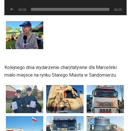
plików
Odtwarzacz
dźwiękowych
00:00
00:00
plików
dźwiękowych
Kolejnego dnia wydarzenie charytatywne dla Marcelinki
miało miejsce na rynku Starego Miasta w Sandomierzu.