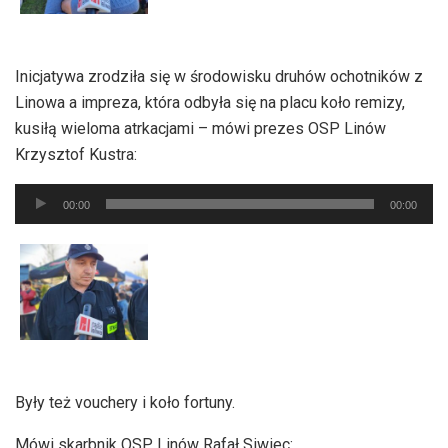
Inicjatywa zrodziła się w środowisku druhów ochotników z
Linowa a impreza, która odbyła się na placu koło remizy,
kusiłą wieloma atrkacjami – mówi prezes OSP Linów
Krzysztof Kustra:
Odtwarzacz
00:00
00:00
plików
dźwiękowych
Były też vouchery i koło fortuny.
Mówi skarbnik OSP Linów Rafał Siwiec: