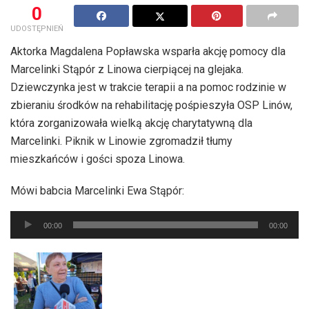
0
UDOSTĘPNIEŃ
Aktorka Magdalena Popławska wsparła akcję pomocy dla
Marcelinki Stąpór z Linowa cierpiącej na glejaka.
Dziewczynka jest w trakcie terapii a na pomoc rodzinie w
zbieraniu środków na rehabilitację pośpieszyła OSP Linów,
która zorganizowała wielką akcję charytatywną dla
Marcelinki. Piknik w Linowie zgromadził tłumy
mieszkańców i gości spoza Linowa.
Mówi babcia Marcelinki Ewa Stąpór:
Odtwarzacz
00:00
00:00
plików
dźwiękowych