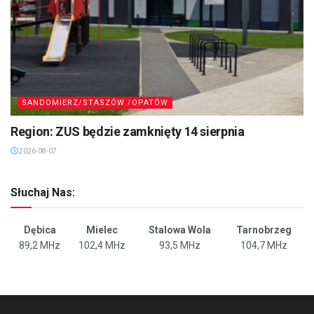
SANDOMIERZ/STASZÓW /OPATÓW
Region: ZUS będzie zamknięty 14 sierpnia
2026-08-07
Słuchaj Nas:
Dębica
Mielec
Stalowa Wola
Tarnobrzeg
89,2 MHz
102,4 MHz
93,5 MHz
104,7 MHz