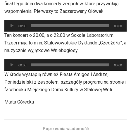
finał tego dnia dwa koncerty zespołów, które przywołają
wspomnienia. Pierwszy to Zaczarowany Ołówek
Odtwarzacz
00:00
00:00
plików
Ten koncert o 20.00, a o 22.00 w Sokole Laboratorium.
dźwiękowych
Trzeci maja to m.in. Stalowowolskie Dyktando „Gżegżółki”, a
muzycznie wyjątkowe Wniebogłosy
Odtwarzacz
00:00
00:00
plików
W środę wystąpią również Fiesta Amigos i Andrzej
dźwiękowych
Poniedzielski z zespołem. szczegóły programu na stronie i
facebooku Miejskiego Domu Kultury w Stalowej Woli.
Marta Górecka
Poprzednia wiadomość