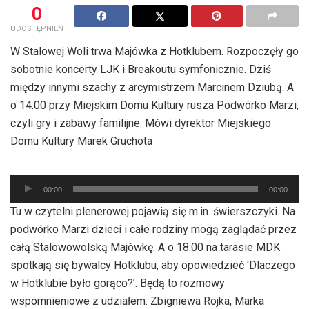
0
UDOSTĘPNIEŃ
W Stalowej Woli trwa Majówka z Hotklubem. Rozpoczęły go
sobotnie koncerty LJK i Breakoutu symfonicznie. Dziś
między innymi szachy z arcymistrzem Marcinem Dziubą. A
o 14.00 przy Miejskim Domu Kultury rusza Podwórko Marzi,
czyli gry i zabawy familijne. Mówi dyrektor Miejskiego
Domu Kultury Marek Gruchota
Odtwarzacz
00:00
00:00
plików
Tu w czytelni plenerowej pojawią się m.in. świerszczyki. Na
dźwiękowych
podwórko Marzi dzieci i całe rodziny mogą zaglądać przez
całą Stalowowolską Majówkę. A o 18.00 na tarasie MDK
spotkają się bywalcy Hotklubu, aby opowiedzieć 'Dlaczego
w Hotklubie było gorąco?’. Będą to rozmowy
wspomnieniowe z udziałem: Zbigniewa Rojka, Marka