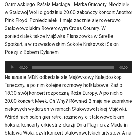
Ostrowskiego, Rafała Maciąga i Marka Gruchoty. Niedzielę
w Stalowej Woli o godzinie 20.00 zakończy koncert Another
Pink Floyd. Poniedziałek 1 maja zacznie się rowerowo
Stalowowolskim Rowerowym Cross Country. W
poniedziałek także Majówka Planszówka w Strefie
Spotkań, a w rozwadowskim Sokole Krakowski Salon
Poezji z Bobem Dylanem
Odtwarzacz
00:00
00:00
plików
Na tarasie MDK odbędzie się Majówkowy Kalejdoskop
dźwiękowych
Taneczny, a po nim kolejne rozmowy hotklubowe. Zaś o
18.30 swój koncert rozpoczną Róże Europy. A po nich o
20.00 koncert Meek, Oh Why? Również 2 maja nie zabraknie
ciekawych wydarzeń w ramach Stalowowolskiej Majówki.
Wśród nich salon gier retro, rozmowy o stalowowolskim
boksie, koncerty orkiestr z okazji Dnia Flagi, oraz Made in
Stalowa Wola, czyli koncert stalowowolskich artystów. A na