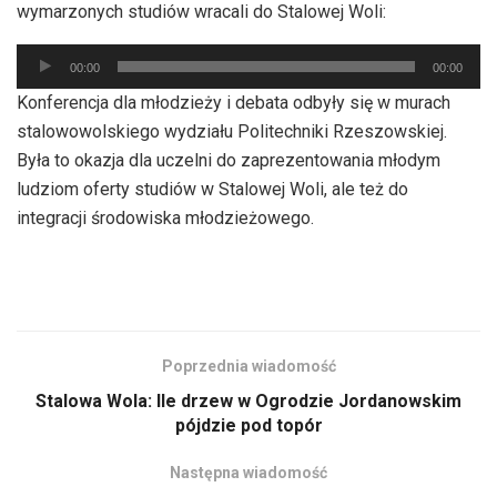
wymarzonych studiów wracali do Stalowej Woli:
Odtwarzacz
00:00
00:00
plików
Konferencja dla młodzieży i debata odbyły się w murach
dźwiękowych
stalowowolskiego wydziału Politechniki Rzeszowskiej.
Była to okazja dla uczelni do zaprezentowania młodym
ludziom oferty studiów w Stalowej Woli, ale też do
integracji środowiska młodzieżowego.
Poprzednia wiadomość
Stalowa Wola: Ile drzew w Ogrodzie Jordanowskim
pójdzie pod topór
Następna wiadomość