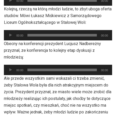
00:00
00:00
plików
Kolejną, rzeczą na którą młodzi ludzie, to zbyt uboga oferta
dźwiękowych
studiów. Mówi Łukasz Miśkiewicz z Samorządowego
Liceum Ogólnokształcącego w Stalowej Woli:
Odtwarzacz
00:00
00:00
plików
Obecny na konferencji prezydent Lucjusz Nadbereżny
dźwiękowych
przyznał, ze konferencja to kolejny etap dyskusji z
młodzieżą:
Odtwarzacz
00:00
00:00
plików
Ale przede wszystkim sami wskazali ci trzeba zmienić,
dźwiękowych
żeby Stalowa Wola była dla nich atrakcyjnym miejscem do
życia. Prezydent przyznał, ze miasto wiele może zrobić dla
młodzieży realizując ich postulaty, jak choćby te dotyczące
miejsc spotkań, czy mieszkań, choć nie na wszystko ma
wpływ. Ważne jednak, żeby młodzi ludzie po zakończeniu