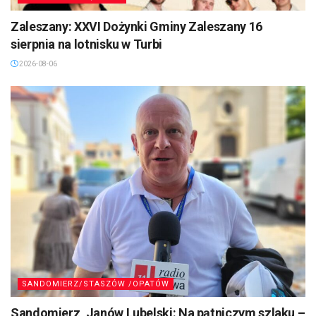
Zaleszany: XXVI Dożynki Gminy Zaleszany 16
sierpnia na lotnisku w Turbi
2026-08-06
SANDOMIERZ/STASZÓW /OPATÓW
Sandomierz, Janów Lubelski: Na pątniczym szlaku –