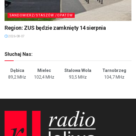
SANDOMIERZ/STASZÓW /OPATÓW
Region: ZUS będzie zamknięty 14 sierpnia
2026-08-07
Słuchaj Nas:
Dębica
Mielec
Stalowa Wola
Tarnobrzeg
89,2 MHz
102,4 MHz
93,5 MHz
104,7 MHz