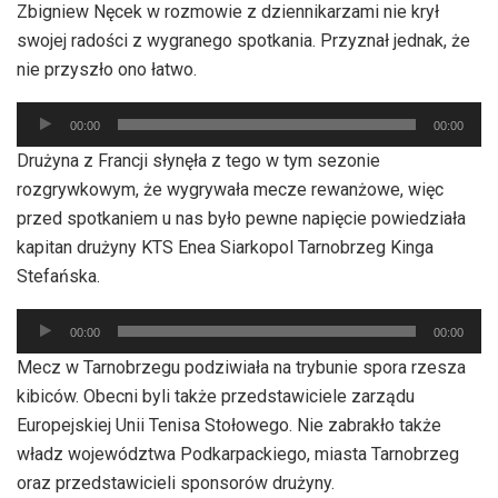
Zbigniew Nęcek w rozmowie z dziennikarzami nie krył
swojej radości z wygranego spotkania. Przyznał jednak, że
nie przyszło ono łatwo.
Odtwarzacz
00:00
00:00
plików
Drużyna z Francji słynęła z tego w tym sezonie
dźwiękowych
rozgrywkowym, że wygrywała mecze rewanżowe, więc
przed spotkaniem u nas było pewne napięcie powiedziała
kapitan drużyny KTS Enea Siarkopol Tarnobrzeg Kinga
Stefańska.
Odtwarzacz
00:00
00:00
plików
Mecz w Tarnobrzegu podziwiała na trybunie spora rzesza
dźwiękowych
kibiców. Obecni byli także przedstawiciele zarządu
Europejskiej Unii Tenisa Stołowego. Nie zabrakło także
władz województwa Podkarpackiego, miasta Tarnobrzeg
oraz przedstawicieli sponsorów drużyny.