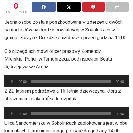
0
UDOSTĘPNIEŃ
Jedna osoba została poszkodowana w zderzeniu dwóch
samochodów na drodze powiatowej w Sokolnikach w
gminie Gorzyce. Do zdarzenia doszło przed godziną 11.00.
O szczegółach mówi oficer prasowy Komendy
MIejskiej Policji w Tarnobrzegu, podinspektor Beata
Jędrzejewska-Wrona:
Odtwarzacz
00:00
00:00
plików
Z 22-latkiem podróżowała 16-letnia dziewczyna, która z
dźwiękowych
obrażeniami ciała trafiła do szpitala.
Odtwarzacz
00:00
00:00
plików
Ulica Sandomierska w Sokolnikach zablokowana jest w obu
dźwiękowych
kierunkach. Utrudnienia mogą potrwać do godziny 14.00.