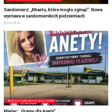
Sandomierz: „Miasto, które mogło zginąć”. Nowa
wystawa w sandomierskich podziemiach
2026-08-06
MIELEC/DĘBICA/KOLBUSZOWA
Mielec: „Gramy dla Anety”