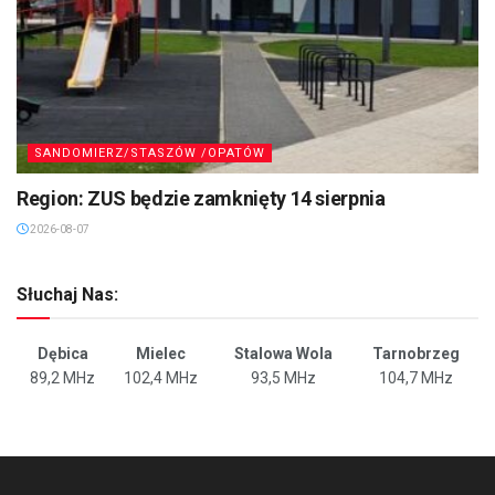
SANDOMIERZ/STASZÓW /OPATÓW
Region: ZUS będzie zamknięty 14 sierpnia
2026-08-07
Słuchaj Nas:
Dębica
Mielec
Stalowa Wola
Tarnobrzeg
89,2 MHz
102,4 MHz
93,5 MHz
104,7 MHz