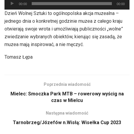
Odtwarzacz
00:00
00:00
plików
Dzień Wolnej Sztuki to ogólnopolska akcja muzealna –
dźwiękowych
jednego dnia o konkretnej godzinie muzea z całego kraju
otwierają swoje wrota i umożliwiają publiczności „wolne”
zwiedzanie wybranych obiektów, kierując się zasadą, że
muzea mają inspirować, a nie męczyć.
Tomasz Łępa
Poprzednia wiadomość
Mielec: Smoczka Park MTB – rowerowy wyścig na
czas w Mielcu
Następna wiadomość
Tarnobrzeg/Józefów n.Wisłą: Wisełka Cup 2023