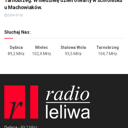
Tarnobrzeg: W niedzielę dzień otwarty w schronisku
u Machowiaków.
2024-07-02
Słuchaj Nas:
Dębica
Mielec
Stalowa Wola
Tarnobrzeg
89,2 MHz
102,4 MHz
93,5 MHz
104,7 MHz
Dębica
- 89,2 MHz