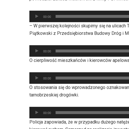
Odtwarzacz
00:00
plików
– W pierwszej kolejności skupimy się na ulicac
dźwiękowych
Piątkowski z Przedsiębiorstwa Budowy Dróg i 
Odtwarzacz
00:00
plików
O cierpliwość mieszkańców i kierowców apelowa
dźwiękowych
Odtwarzacz
00:00
plików
O stosowania się do wprowadzonego oznakowania
dźwiękowych
tarnobrzeskiej drogówki.
Odtwarzacz
00:00
plików
Policja zapowiada, że w przypadku dużego natężeni
dźwiękowych