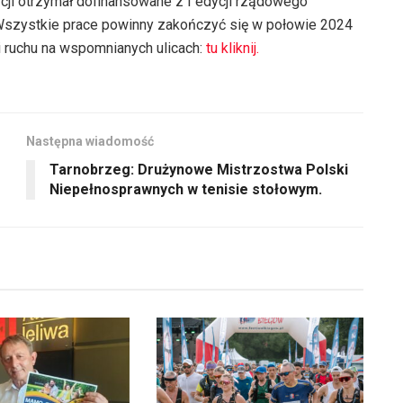
cji otrzymał dofinansowane z I edycji rządowego
głośność.
góry
zwiększyć
 Wszystkie prace powinny zakończyć się w połowie 2024
oraz
lub
i ruchu na wspomnianych ulicach:
tu kliknij.
do
zmniejszyć
dołu
głośność.
aby
zwiększyć
Następna wiadomość
lub
Tarnobrzeg: Drużynowe Mistrzostwa Polski
zmniejszyć
Niepełnosprawnych w tenisie stołowym.
głośność.