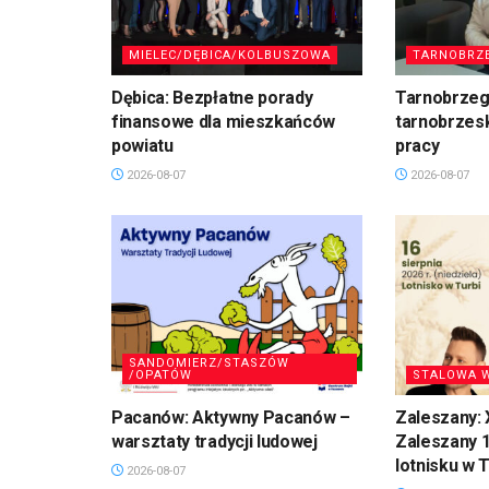
MIELEC/DĘBICA/KOLBUSZOWA
TARNOBRZ
Dębica: Bezpłatne porady
Tarnobrzeg
finansowe dla mieszkańców
tarnobrzesk
powiatu
pracy
2026-08-07
2026-08-07
SANDOMIERZ/STASZÓW
/OPATÓW
STALOWA 
Pacanów: Aktywny Pacanów –
Zaleszany: 
warsztaty tradycji ludowej
Zaleszany 1
lotnisku w T
2026-08-07