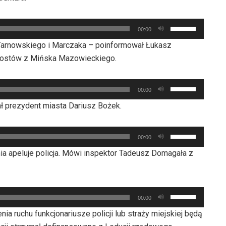
Używaj
00:00
strzałek
h Tarnowskiego i Marczaka – poinformował Łukasz
do
Mostów z Mińska Mazowieckiego.
góry
oraz
Używaj
do
00:00
strzałek
dołu
ł prezydent miasta Dariusz Bożek.
do
aby
góry
zwiększyć
Używaj
oraz
00:00
lub
strzałek
do
 apeluje policja. Mówi inspektor Tadeusz Domagała z
zmniejszyć
do
dołu
głośność.
góry
aby
oraz
zwiększyć
Używaj
do
00:00
lub
strzałek
dołu
a ruchu funkcjonariusze policji lub straży miejskiej będą
zmniejszyć
do
aby