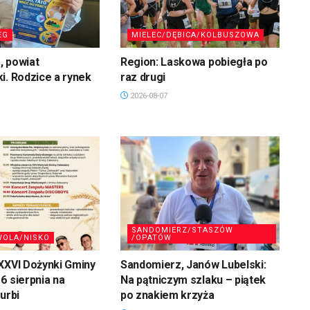
EG
MIELEC/DĘBICA/KOLBUSZOWA
, powiat
Region: Laskowa pobiegła po
i. Rodzice a rynek
raz drugi
2026-08-07
SANDOMIERZ/STASZÓW
WOLA/NISKO
/OPATÓW
XXVI Dożynki Gminy
Sandomierz, Janów Lubelski:
6 sierpnia na
Na pątniczym szlaku – piątek
urbi
po znakiem krzyża