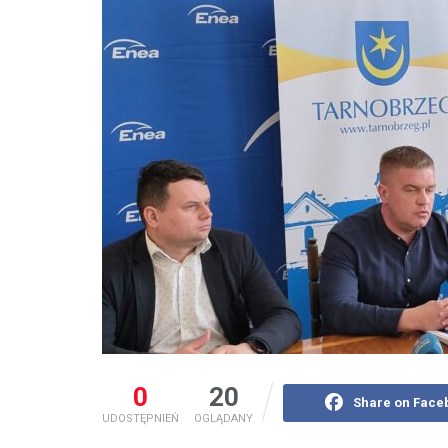
0
20
Share on Face
UDOSTĘPNIEŃ
OGLĄDANY