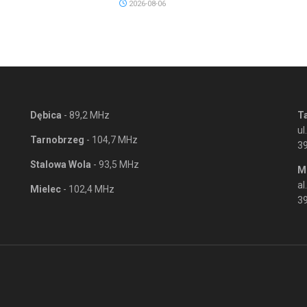
2026-08-06
Dębica
- 89,2 MHz
T
ul
Tarnobrzeg
- 104,7 MHz
3
Stalowa Wola
- 93,5 MHz
M
al
Mielec
- 102,4 MHz
39