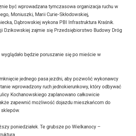
cznie być wprowadzana tymczasowa organizacja ruchu w
go, Moniuszki, Marii Curie-Skłodowskiej,
ecka, Dąbrowskiej wykona PBI Infrastruktura Kraśnik.
ji Dzikowskiej zajmie się Przedsiębiorstwo Budowy Dróg
k wyglądało będzie poruszanie się po mieście w
amknięcie jednego pasa jezdni, aby pozwolić wykonawcy
ostanie wprowadzony ruch jednokierunkowy, który odbywać
 ulicy Kochanowskiego zaplanowano całkowicie
także zapewnić możliwość dojazdu mieszkańcom do
 sklepów.
szy poniedziałek. Te grubsze po Wielkanocy –
ruktura.