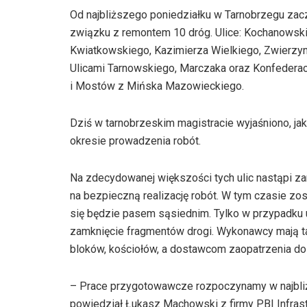
Od najbliższego poniedziałku w Tarnobrzegu za
związku z remontem 10 dróg. Ulice: Kochanowskie
Kwiatkowskiego, Kazimierza Wielkiego, Zwierzyni
Ulicami Tarnowskiego, Marczaka oraz Konfederac
i Mostów z Mińska Mazowieckiego.
Dziś w tarnobrzeskim magistracie wyjaśniono, ja
okresie prowadzenia robót.
Na zdecydowanej większości tych ulic nastąpi z
na bezpieczną realizację robót. W tym czasie z
się będzie pasem sąsiednim. Tylko w przypadku
zamknięcie fragmentów drogi. Wykonawcy mają 
bloków, kościołów, a dostawcom zaopatrzenia do
– Prace przygotowawcze rozpoczynamy w najbliż
powiedział Łukasz Machowski z firmy PBI Infrast