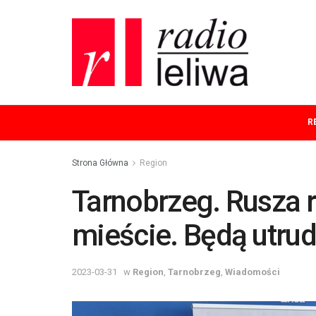
R
Strona Główna
Region
Tarnobrzeg. Rusza r
mieście. Będą utrud
2023-03-31
w
Region
,
Tarnobrzeg
,
Wiadomości