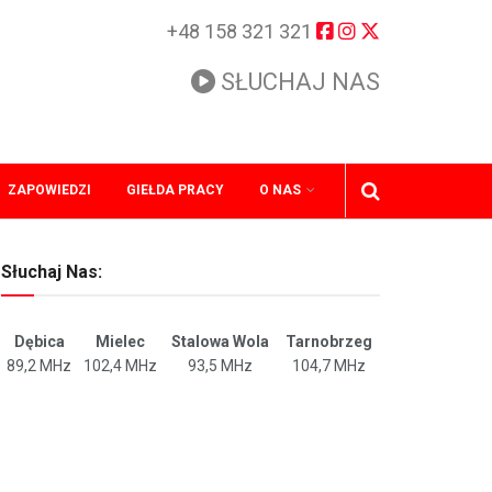
+48 158 321 321
SŁUCHAJ NAS
ZAPOWIEDZI
GIEŁDA PRACY
O NAS
Słuchaj Nas:
Dębica
Mielec
Stalowa Wola
Tarnobrzeg
89,2 MHz
102,4 MHz
93,5 MHz
104,7 MHz