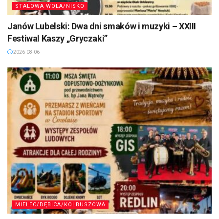
STALOWA WOLA/NISKO
Janów Lubelski: Dwa dni smaków i muzyki – XXIII
Festiwal Kaszy „Gryczaki”
2026-08-06
MIELEC/DĘBICA/KOLBUSZOWA