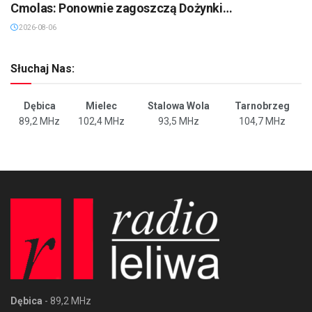
Cmolas: Ponownie zagoszczą Dożynki…
2026-08-06
Słuchaj Nas:
Dębica
Mielec
Stalowa Wola
Tarnobrzeg
89,2 MHz
102,4 MHz
93,5 MHz
104,7 MHz
Dębica
- 89,2 MHz