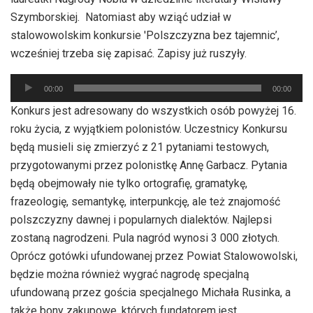
Szymborskiej. Natomiast aby wziąć udział w
stalowowolskim konkursie 'Polszczyzna bez tajemnic’,
wcześniej trzeba się zapisać. Zapisy już ruszyły.
Odtwarzacz
00:00
00:00
plików
Konkurs jest adresowany do wszystkich osób powyżej 16.
dźwiękowych
roku życia, z wyjątkiem polonistów. Uczestnicy Konkursu
będą musieli się zmierzyć z 21 pytaniami testowych,
przygotowanymi przez polonistkę Annę Garbacz. Pytania
będą obejmowały nie tylko ortografię, gramatykę,
frazeologię, semantykę, interpunkcję, ale też znajomość
polszczyzny dawnej i popularnych dialektów. Najlepsi
zostaną nagrodzeni. Pula nagród wynosi 3 000 złotych.
Oprócz gotówki ufundowanej przez Powiat Stalowowolski,
będzie można również wygrać nagrodę specjalną
ufundowaną przez gościa specjalnego Michała Rusinka, a
także bony zakupowe, których fundatorem jest