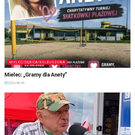
MIELEC/DĘBICA/KOLBUSZOWA
Mielec: „Gramy dla Anety”
2026-08-06