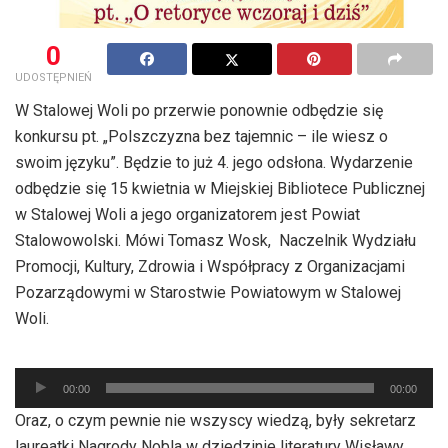
0
UDOSTĘPNIEŃ
W Stalowej Woli po przerwie ponownie odbędzie się
konkursu pt. „Polszczyzna bez tajemnic – ile wiesz o
swoim języku”. Będzie to już 4. jego odsłona. Wydarzenie
odbędzie się 15 kwietnia w Miejskiej Bibliotece Publicznej
w Stalowej Woli a jego organizatorem jest Powiat
Stalowowolski. Mówi Tomasz Wosk, Naczelnik Wydziału
Promocji, Kultury, Zdrowia i Współpracy z Organizacjami
Pozarządowymi w Starostwie Powiatowym w Stalowej
Woli.
Odtwarzacz
00:00
00:00
plików
Oraz, o czym pewnie nie wszyscy wiedzą, były sekretarz
dźwiękowych
laureatki Nagrody Nobla w dziedzinie literatury Wisławy