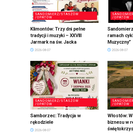
SANDOMIERZ/STASZÓW
SANDOMIE
/OPATÓW
/OPATÓW
Klimontów: Trzy dni pełne
Sandomierz
tradycji i muzyki – XXVIII
ramach cykl
Jarmark na św. Jacka
Muzyczny”
2026-08-07
2026-08-07
SANDOMIERZ/STASZÓW
SANDOMIE
/OPATÓW
/OPATÓW
Samborzec: Tradycja w
Włostów: Wi
rękodziele
biznesu w r
świętokrzy
2026-08-07