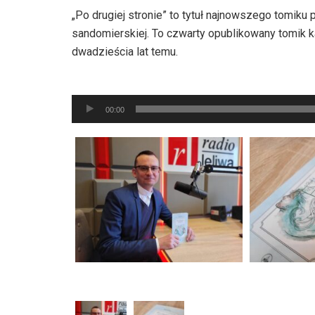
„Po drugiej stronie” to tytuł najnowszego tomiku 
sandomierskiej. To czwarty opublikowany tomik ka
dwadzieścia lat temu.
Odtwarzacz
plików
00:00
dźwiękowych