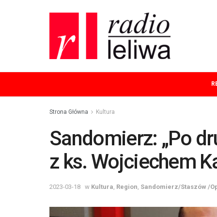
R
Strona Główna
Kultura
Sandomierz: „Po dru
z ks. Wojciechem K
2023-03-18
w
Kultura
,
Region
,
Sandomierz/Staszów /O