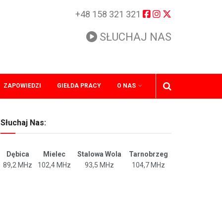
+48 158 321 321
SŁUCHAJ NAS
ZAPOWIEDZI
GIEŁDA PRACY
O NAS
Słuchaj Nas:
Dębica
Mielec
Stalowa Wola
Tarnobrzeg
89,2 MHz
102,4 MHz
93,5 MHz
104,7 MHz