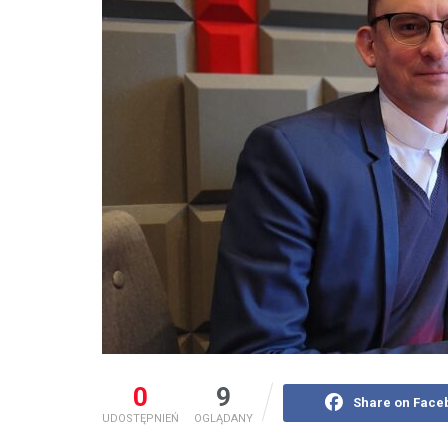
0
9
Share on Face
UDOSTĘPNIEŃ
OGLĄDANY