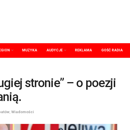
EGION
MUZYKA
AUDYCJE
REKLAMA
GOŚĆ RADIA
giej stronie” – o poezji
anią.
patów
,
Wiadomości