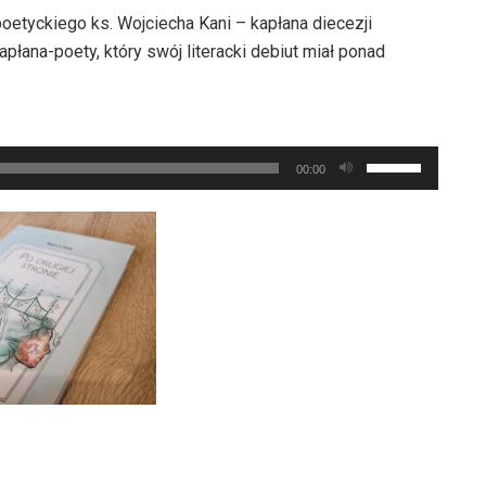
poetyckiego ks. Wojciecha Kani – kapłana diecezji
płana-poety, który swój literacki debiut miał ponad
Używaj
00:00
strzałek
do
góry
oraz
do
dołu
aby
zwiększyć
lub
zmniejszyć
głośność.