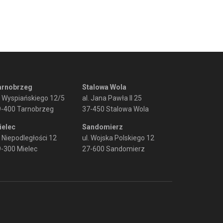
arnobrzeg
Stalowa Wola
. Wyspiańskiego 12/5
al. Jana Pawła II 25
9-400 Tarnobrzeg
37-450 Stalowa Wola
ielec
Sandomierz
. Niepodległości 12
ul. Wojska Polskiego 12
-300 Mielec
27-600 Sandomierz