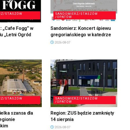
RZ/STASZÓW
SANDOMIERZ/STASZÓW
/OPATÓW
: „Cafe Fogg” w
Sandomierz: Koncert śpiewu
u „Letni Ogród
gregoriańskiego w katedrze
2026-08-07
RZ/STASZÓW
SANDOMIERZ/STASZÓW
/OPATÓW
elka szansa dla
Region: ZUS będzie zamknięty
egionie
14 sierpnia
skim
2026-08-07