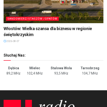
SANDOMIERZ/STASZÓW /OPATÓW
Włostów: Wielka szansa dla biznesu w regionie
świętokrzyskim
2026-08-07
Słuchaj Nas:
Dębica
Mielec
Stalowa Wola
Tarnobrzeg
89,2 MHz
102,4 MHz
93,5 MHz
104,7 MHz