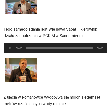
Tego samego zdania jest Wiesława Sabat – kierownik
działu zaopatrzenia w PGKiM w Sandomierzu:
Odtwarzacz
00:00
00:00
plików
dźwiękowych
Z ujęcia w Romanówce wydobywa się milion siedemset
metrów sześciennych wody rocznie.