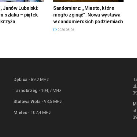
 Janów Lubelski:
Sandomierz: „Miasto, które
m szlaku – piątek
mogło zginąć”. Nowa wystawa
 krzyża
w sandomierskich podziemiach
2026-08-06
Dębica
- 89,2 MHz
T
ul
Tarnobrzeg
- 104,7 MHz
3
Stalowa Wola
- 93,5 MHz
M
al
Mielec
- 102,4 MHz
39