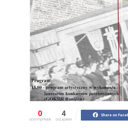
0
4
Share on Face
UDOSTĘPNIEŃ
OGLĄDANY