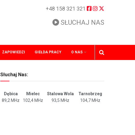
+48 158 321 321
SŁUCHAJ NAS
ZAPOWIEDZI
GIEŁDA PRACY
O NAS
Słuchaj Nas:
Dębica
Mielec
Stalowa Wola
Tarnobrzeg
89,2 MHz
102,4 MHz
93,5 MHz
104,7 MHz