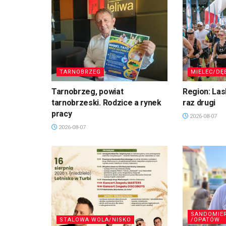
TARNOBRZEG
MIELEC/DĘ
Tarnobrzeg, powiat
Region: La
tarnobrzeski. Rodzice a rynek
raz drugi
pracy
2026-08-07
2026-08-07
SANDOMIE
STALOWA WOLA/NISKO
/OPATÓW