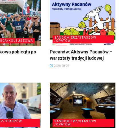
SANDOMIERZ/STASZÓW
BICA/KOLBUSZOWA
/OPATÓW
skowa pobiegła po
Pacanów: Aktywny Pacanów –
warsztaty tradycji ludowej
2026-08-07
RZ/STASZÓW
SANDOMIERZ/STASZÓW
/OPATÓW