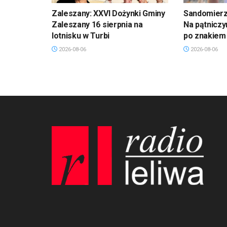
Zaleszany: XXVI Dożynki Gminy
Sandomierz,
Zaleszany 16 sierpnia na
Na pątniczy
lotnisku w Turbi
po znakiem
2026-08-06
2026-08-06