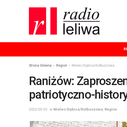
R
Strona Główna
Region
Mielec/Dębica/Kolbuszowa
Raniżów: Zaproszen
patriotyczno-histor
2023-03-20
w
Mielec/Dębica/Kolbuszowa
,
Region