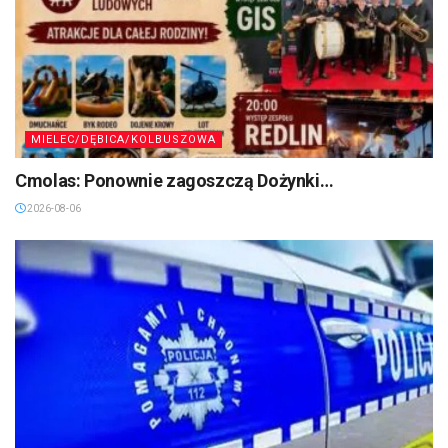
MIELEC/DĘBICA/KOLBUSZOWA
Cmolas: Ponownie zagoszczą Dożynki…
2026-08-06