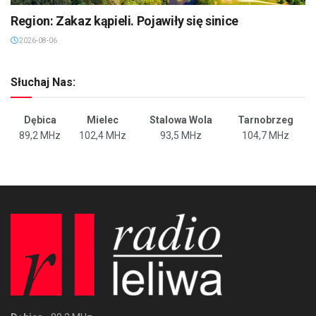
Region: Zakaz kąpieli. Pojawiły się sinice
2026-08-06
Słuchaj Nas:
Dębica
Mielec
Stalowa Wola
Tarnobrzeg
89,2 MHz
102,4 MHz
93,5 MHz
104,7 MHz