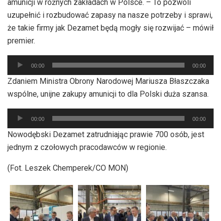
amunicji w różnych zakładach w Polsce. – To pozwoli
uzupełnić i rozbudować zapasy na nasze potrzeby i sprawi,
że takie firmy jak Dezamet będą mogły się rozwijać – mówił
premier.
Odtwarzacz
00:00
00:00
plików
Zdaniem Ministra Obrony Narodowej Mariusza Błaszczaka
dźwiękowych
wspólne, unijne zakupy amunicji to dla Polski duża szansa.
Odtwarzacz
00:00
00:00
plików
Nowodębski Dezamet zatrudniając prawie 700 osób, jest
dźwiękowych
jednym z czołowych pracodawców w regionie.
(Fot. Leszek Chemperek/CO MON)