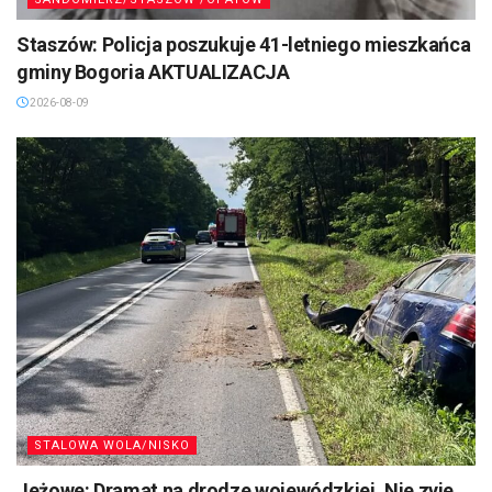
Staszów: Policja poszukuje 41-letniego mieszkańca
gminy Bogoria AKTUALIZACJA
2026-08-09
STALOWA WOLA/NISKO
Jeżowe: Dramat na drodze wojewódzkiej. Nie zyje