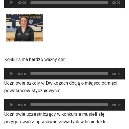
00:00
00:00
plików
dźwiękowych
Konkurs ma bardzo ważny cel:
Odtwarzacz
00:00
00:00
plików
Uczniowie szkoły w Dwikozach dbają o miejsca pamięci
dźwiękowych
powstańców styczniowych:
Odtwarzacz
00:00
00:00
plików
Uczniowie uczestniczący w konkursie musieli się
dźwiękowych
przygotować z opracowań zawartych w liście lektur.