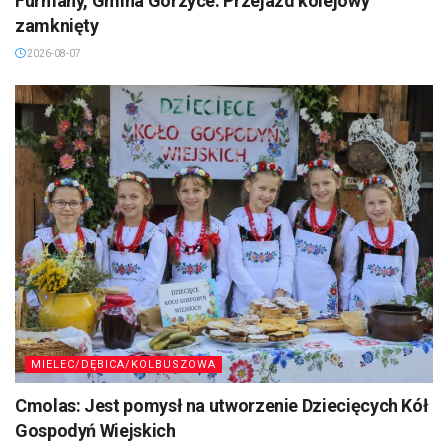
Furmany, Gmina Gorzyce. Przejazd kolejowy
zamknięty
2026-08-07
MIELEC/DĘBICA/KOLBUSZOWA
Cmolas: Jest pomysł na utworzenie Dziecięcych Kół
Gospodyń Wiejskich