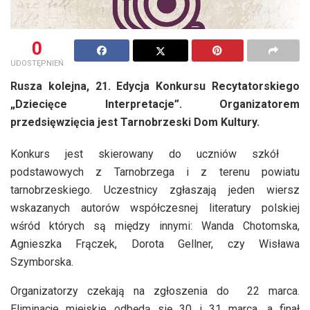
0
UDOSTĘPNIEŃ
Rusza kolejna, 21. Edycja Konkursu Recytatorskiego
„Dziecięce Interpretacje”. Organizatorem
przedsięwzięcia jest Tarnobrzeski Dom Kultury.
Konkurs jest skierowany do uczniów szkół
podstawowych z Tarnobrzega i z terenu powiatu
tarnobrzeskiego. Uczestnicy zgłaszają jeden wiersz
wskazanych autorów współczesnej literatury polskiej
wśród których są między innymi: Wanda Chotomska,
Agnieszka Frączek, Dorota Gellner, czy Wisława
Szymborska.
Organizatorzy czekają na zgłoszenia do 22 marca.
Eliminacje miejskie odbędą się 30 i 31 marca, a finał