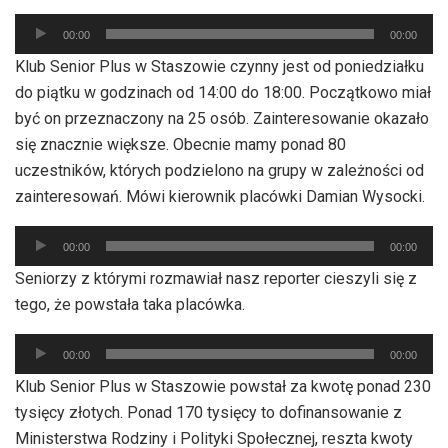
Odtwarzacz
00:00
00:00
plików
Klub Senior Plus w Staszowie czynny jest od poniedziałku
dźwiękowych
do piątku w godzinach od 14:00 do 18:00. Początkowo miał
być on przeznaczony na 25 osób. Zainteresowanie okazało
się znacznie większe. Obecnie mamy ponad 80
uczestników, których podzielono na grupy w zależności od
zainteresowań. Mówi kierownik placówki Damian Wysocki.
Odtwarzacz
00:00
00:00
plików
Seniorzy z którymi rozmawiał nasz reporter cieszyli się z
dźwiękowych
tego, że powstała taka placówka.
Odtwarzacz
00:00
00:00
plików
Klub Senior Plus w Staszowie powstał za kwotę ponad 230
dźwiękowych
tysięcy złotych. Ponad 170 tysięcy to dofinansowanie z
Ministerstwa Rodziny i Polityki Społecznej, reszta kwoty