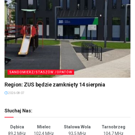
SANDOMIERZ/STASZÓW /OPATÓW
Region: ZUS będzie zamknięty 14 sierpnia
2026-08-07
Słuchaj Nas:
Dębica
Mielec
Stalowa Wola
Tarnobrzeg
89,2 MHz
102,4 MHz
93,5 MHz
104,7 MHz