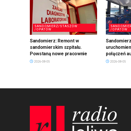
SANDOMIERZ/STASZÓW
SANDOMIE
/OPATÓW
/OPATÓW
Sandomierz: Remont w
Sandomierz:
sandomierskim szpitalu.
uruchomien
Powstaną nowe pracownie
połączeń a
2026-08-05
2026-08-05