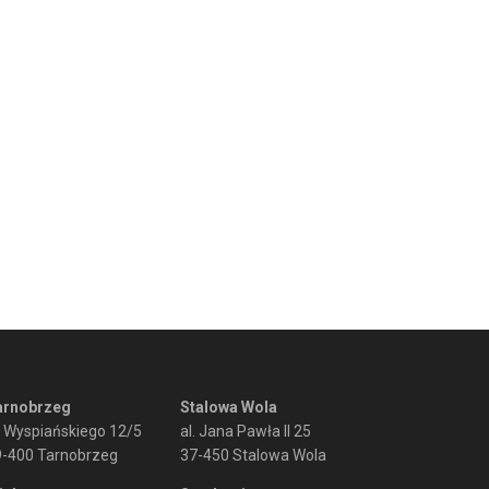
arnobrzeg
Stalowa Wola
. Wyspiańskiego 12/5
al. Jana Pawła II 25
9-400 Tarnobrzeg
37-450 Stalowa Wola