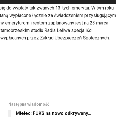
zmniejszyć
strzałek
dołu
ię do wypłaty tak zwanych 13-tych emerytur. W tym roku
głośność.
do
aby
ostaną wypłacone łącznie za świadczeniem przysługującym
góry
zwiększyć
ony emeryturom i rentom zaplanowany jest na 23 marca
oraz
lub
tarnobrzeskim studiu Radia Leliwa specjaliści
do
zmniejszyć
 wypłacanych przez Zakład Ubezpieczeń Społecznych.
dołu
głośność.
aby
zwiększyć
lub
zmniejszyć
głośność.
Następna wiadomość
Mielec: FUKS na nowo odkrywany…