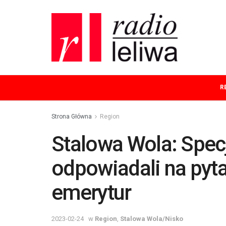
R
Strona Główna
Region
Stalowa Wola: Specj
odpowiadali na pyta
emerytur
2023-02-24
w
Region
,
Stalowa Wola/Nisko