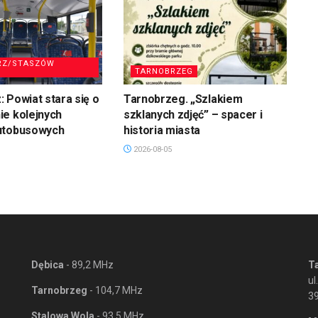
RZ/STASZÓW
TARNOBRZEG
 Powiat stara się o
Tarnobrzeg. „Szlakiem
ie kolejnych
szklanych zdjęć” – spacer i
utobusowych
historia miasta
2026-08-05
Dębica
- 89,2 MHz
T
ul
Tarnobrzeg
- 104,7 MHz
3
Stalowa Wola
- 93,5 MHz