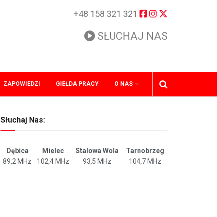
+48 158 321 321
SŁUCHAJ NAS
ZAPOWIEDZI
GIEŁDA PRACY
O NAS
Słuchaj Nas:
Dębica
Mielec
Stalowa Wola
Tarnobrzeg
89,2 MHz
102,4 MHz
93,5 MHz
104,7 MHz