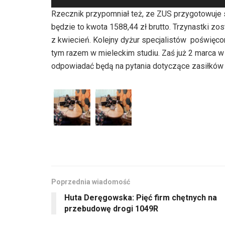
plików
Rzecznik przypomniał też, ze ZUS przygotowuje s
dźwiękowych
będzie to kwota 1588,44 zł brutto. Trzynastki z
z kwiecień. Kolejny dyżur specjalistów poświęc
tym razem w mieleckim studiu. Zaś już 2 marca w 
odpowiadać będą na pytania dotyczące zasiłków
Poprzednia wiadomość
Huta Deręgowska: Pięć firm chętnych na
przebudowę drogi 1049R