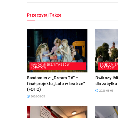
Przeczytaj Także
SANDOMIERZ/STASZÓW
SANDOMIE
/OPATÓW
/OPATÓW
Sandomierz: „Dream TV” –
Dwikozy: M
finał projektu „Lato w teatrze”
dla zabytku
(FOTO)
2026-08-05
2026-08-05