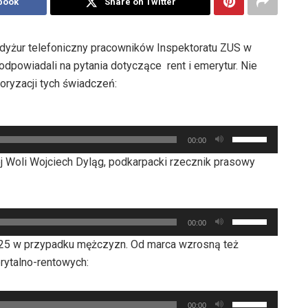
book
Share on Twitter
 dyżur telefoniczny pracowników Inspektoratu ZUS w
 odpowiadali na pytania dotyczące rent i emerytur. Nie
oryzacji tych świadczeń:
Używaj
00:00
strzałek
ej Woli Wojciech Dyląg, podkarpacki rzecznik prasowy
do
góry
oraz
Używaj
do
00:00
strzałek
dołu
i 25 w przypadku mężczyzn. Od marca wzrosną też
do
aby
ytalno-rentowych:
góry
zwiększyć
oraz
lub
Używaj
do
00:00