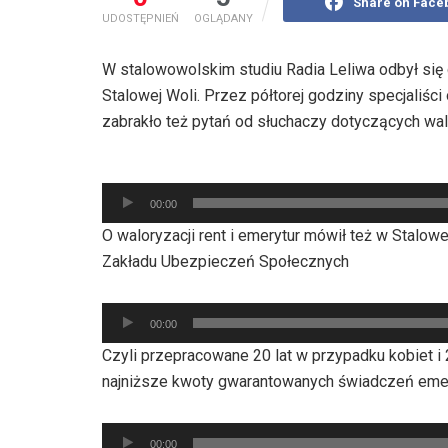
Share on Face
UDOSTĘPNIEŃ
OGLĄDANY
W stalowowolskim studiu Radia Leliwa odbył się
Stalowej Woli. Przez półtorej godziny specjaliści
zabrakło też pytań od słuchaczy dotyczących wal
Odtwarzacz
plików
00:00
dźwiękowych
O waloryzacji rent i emerytur mówił też w Stalow
Zakładu Ubezpieczeń Społecznych
Odtwarzacz
00:00
plików
Czyli przepracowane 20 lat w przypadku kobiet 
dźwiękowych
najniższe kwoty gwarantowanych świadczeń emer
Odtwarzacz
00:00