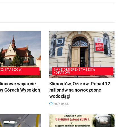
RZ/STASZÓW
SANDOMIERZ/STASZÓW
/OPATÓW
ilionowe wsparcie
Klimontów, Ożarów: Ponad 12
 w Górach Wysokich
milionów na nowoczesne
wodociągi
2026-08-05