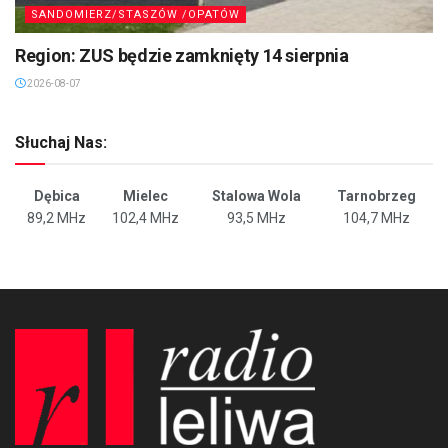
SANDOMIERZ/STASZÓW /OPATÓW
Region: ZUS będzie zamknięty 14 sierpnia
2026-08-07
Słuchaj Nas:
Dębica
Mielec
Stalowa Wola
Tarnobrzeg
89,2 MHz
102,4 MHz
93,5 MHz
104,7 MHz