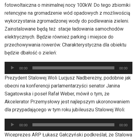
dźwiękowych
fotowoltaiczna o minimalnej nocy 100kW. Do tego zbiorniki
retencyjne na gromadzenie wód opadowych z możliwością
wykorzystania zgromadzonej wody do podlewania zieleni.
Zainstalowane będą też stacje ładowania samochodów
elektrycznych. Będzie również parking i miejsce do
przechowywania rowerów. Charakterystyczna dla obiektu
będzie dbałość o zieleń:
Odtwarzacz
00:00
00:00
plików
Prezydent Stalowej Woli Lucjusz Nadbereżny, podobnie jak
dźwiękowych
obecni na konferencji parlamentarzyści senator Janina
Sagatowska i poseł Rafał Weber, mówił o tym, że
Akcelerator Przemysłowy jest najlepszym ukoronowaniem
dla przypadającego w tym roku jubileuszu Stalowej Woli:
Odtwarzacz
00:00
00:00
plików
Wiceprezes ARP Łukasz Gałczyński podkreślał, że Stalowa