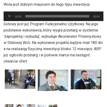
dźwiękowych
Wola jest dobrym miejscem do tego typu inwestycji:
Odtwarzacz
00:00
00:00
plików
Gotowy jest już Program Funkcjonalno-Użytkowy. Na jego
dźwiękowych
podstawie wykonawca, który wygra przetarg w systemie
'zaprojektuj i wybuduj’, wybuduje Akcelerator Przemysłowy
w Stalowej Woli. Na wykonanie projektu będzie miał 180 dni
a na realizację fizyczną inwestycji blisko 12 miesięcy. ARP
już ogłosiło przetarg i w połowie marca ma nastąpić
otwarcie ofert.