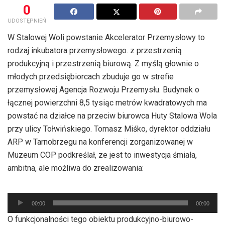
0
UDOSTĘPNIEŃ
W Stalowej Woli powstanie Akcelerator Przemysłowy to
rodzaj inkubatora przemysłowego. z przestrzenią
produkcyjną i przestrzenią biurową. Z myślą głownie o
młodych przedsiębiorcach zbuduje go w strefie
przemysłowej Agencja Rozwoju Przemysłu. Budynek o
łącznej powierzchni 8,5 tysiąc metrów kwadratowych ma
powstać na działce na przeciw biurowca Huty Stalowa Wola
przy ulicy Tołwińskiego. Tomasz Miśko, dyrektor oddziału
ARP w Tarnobrzegu na konferencji zorganizowanej w
Muzeum COP podkreślał, ze jest to inwestycja śmiała,
ambitna, ale możliwa do zrealizowania:
Odtwarzacz
plików
00:00
00:00
dźwiękowych
O funkcjonalności tego obiektu produkcyjno-biurowo-