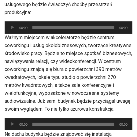
usługowego będzie świadczyć choćby przestrzeń
produkcyjna:
Odtwarzacz
00:00
00:00
plików
Ważnym miejscem w akceleratorze będzie centrum
dźwiękowych
coworkingu i usług okołobiznesowych, tworzące kreatywne
środowisko pracy. Będzie to miejsce spotkań biznesowych,
nawiązywania relacji, czy wideokonferencji. W centrum
coworkingu znajdą się biura o powierzchni 390 metrów
kwadratowych, lokale typu studio o powierzchni 270
metrów kwadratowych, a także sale konferencyjne i
wielofunkcyjne, wyposażone w nowoczesne systemy
audiowizualne. Już sam budynek będzie przyciągał uwagę
swoim wyglądem. To nie tylko ażurowa konstrukcja:
Odtwarzacz
00:00
00:00
plików
Na dachu budynku będzie znajdować się instalacja