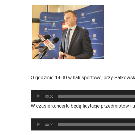
dźwiękowych
O godzinie 14 00 w hali sportowej przy Patkowsk
Odtwarzacz
00:00
plików
W czasie koncertu będą licytacje przedmiotów i
dźwiękowych
Odtwarzacz
00:00
plików