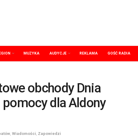
EGION
MUZYKA
AUDYCJE
REKLAMA
GOŚĆ RADIA
towe obchody Dnia
 pomocy dla Aldony
patów
,
Wiadomości
,
Zapowiedzi