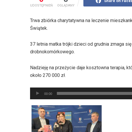
Share on Face
UDOSTĘPNIEŃ
OGLĄDANY
Trwa zbiórka charytatywna na leczenie mieszkan
Świątek.
37 letnia matka trójki dzieci od grudnia zmaga s
drobnokomórkowego.
Nadzieję na przeżycie daje kosztowna terapia, k
około 270 000 zł.
Odtwarzacz
00:00
plików
dźwiękowych