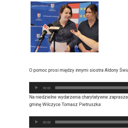
dźwiękowych
O pomoc prosi między innymi siostra Aldony Świą
Odtwarzacz
00:00
plików
Na niedzielne wydarzenia charytatywne zaprasza
dźwiękowych
gminę Wilczyce Tomasz Pietruszka:
Odtwarzacz
00:00
plików