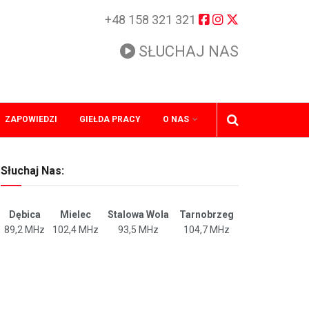
+48 158 321 321
SŁUCHAJ NAS
ZAPOWIEDZI
GIEŁDA PRACY
O NAS
Słuchaj Nas:
Dębica
Mielec
Stalowa Wola
Tarnobrzeg
89,2 MHz
102,4 MHz
93,5 MHz
104,7 MHz