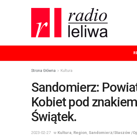
R
Strona Główna
Kultura
Sandomierz: Powia
Kobiet pod znakiem
Świątek.
2023-02-27
w
Kultura
,
Region
,
Sandomierz/Staszów /O