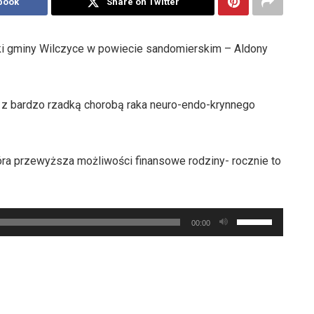
book
Share on Twitter
ki gminy Wilczyce w powiecie sandomierskim – Aldony
ię z bardzo rzadką chorobą raka neuro-endo-krynnego
tóra przewyższa możliwości finansowe rodziny- rocznie to
Używaj
00:00
strzałek
do
góry
oraz
do