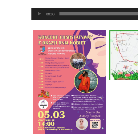
dźwiękowych
Odtwarzacz
00:00
plików
dźwiękowych