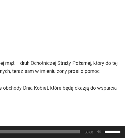
dołu
aby
zwiększyć
lub
zmniejszyć
głośność.
j mąż – druh Ochotniczej Straży Pożarnej, który do tej
nnych, teraz sam w imieniu żony prosi o pomoc.
e obchody Dnia Kobiet, które będą okazją do wsparcia
Używaj
00:00
strzałek