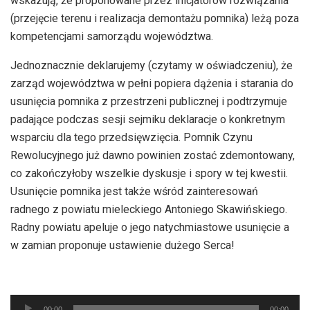
wskazują, że proponowane przez inicjatorów rozwiązania
(przejęcie terenu i realizacja demontażu pomnika) leżą poza
kompetencjami samorządu województwa.
Jednoznacznie deklarujemy (czytamy w oświadczeniu), że
zarząd województwa w pełni popiera dążenia i starania do
usunięcia pomnika z przestrzeni publicznej i podtrzymuje
padające podczas sesji sejmiku deklaracje o konkretnym
wsparciu dla tego przedsięwzięcia. Pomnik Czynu
Rewolucyjnego już dawno powinien zostać zdemontowany,
co zakończyłoby wszelkie dyskusje i spory w tej kwestii.
Usunięcie pomnika jest także wśród zainteresowań
radnego z powiatu mieleckiego Antoniego Skawińskiego.
Radny powiatu apeluje o jego natychmiastowe usunięcie a
w zamian proponuje ustawienie dużego Serca!
Odtwarzacz
00:00
00:00