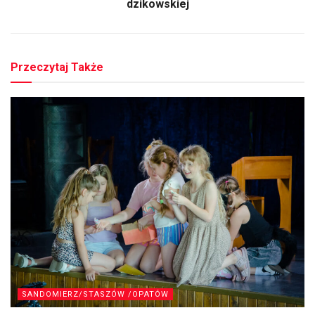
dzikowskiej
Przeczytaj Także
SANDOMIERZ/STASZÓW /OPATÓW