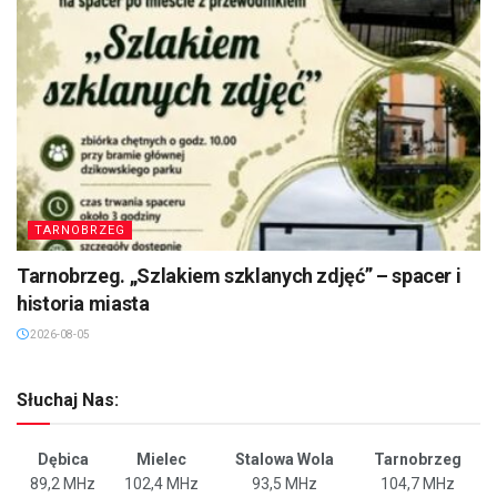
TARNOBRZEG
Tarnobrzeg. „Szlakiem szklanych zdjęć” – spacer i
historia miasta
2026-08-05
Słuchaj Nas:
Dębica
Mielec
Stalowa Wola
Tarnobrzeg
89,2 MHz
102,4 MHz
93,5 MHz
104,7 MHz