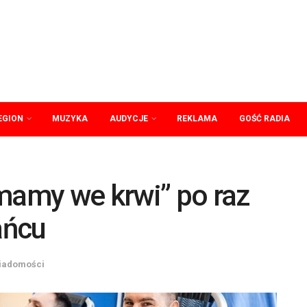
EGION
MUZYKA
AUDYCJE
REKLAMA
GOŚĆ RADIA
mamy we krwi” po raz
ańcu
iadomości