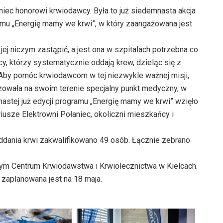
aniec honorowi krwiodawcy. Była to już siedemnasta akcja
amu „Energię mamy we krwi”, w który zaangażowana jest
ej niczym zastąpić, a jest ona w szpitalach potrzebna co
, którzy systematycznie oddają krew, dzieląc się z
. Aby pomóc krwiodawcom w tej niezwykle ważnej misji,
izowała na swoim terenie specjalny punkt medyczny, w
astej już edycji programu „Energię mamy we krwi” wzięło
iusze Elektrowni Połaniec, okoliczni mieszkańcy i
 oddania krwi zakwalifikowano 49 osób. Łącznie zebrano
ym Centrum Krwiodawstwa i Krwiolecznictwa w Kielcach.
 zaplanowana jest na 18 maja.