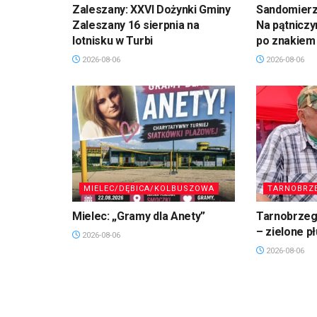
Zaleszany: XXVI Dożynki Gminy
Sandomierz,
Zaleszany 16 sierpnia na
Na pątniczy
lotnisku w Turbi
po znakiem
2026-08-06
2026-08-06
MIELEC/DĘBICA/KOLBUSZOWA
TARNOBRZ
Mielec: „Gramy dla Anety”
Tarnobrzeg.
– zielone p
2026-08-06
2026-08-06