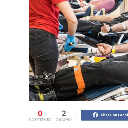
0
2
Share on Face
UDOSTĘPNIEŃ
OGLĄDANY