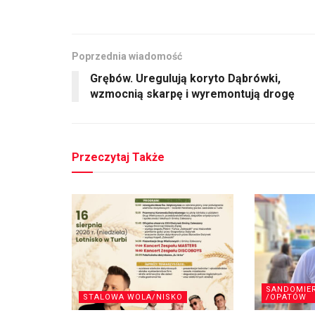
Poprzednia wiadomość
Grębów. Uregulują koryto Dąbrówki,
wzmocnią skarpę i wyremontują drogę
Przeczytaj Także
SANDOMIE
STALOWA WOLA/NISKO
/OPATÓW