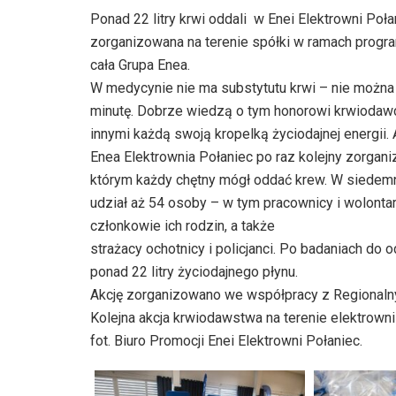
Ponad 22 litry krwi oddali w Enei Elektrowni Poł
zorganizowana na terenie spółki w ramach progr
cała Grupa Enea.
W medycynie nie ma substytutu krwi – nie można j
minutę. Dobrze wiedzą o tym honorowi krwiodawcy
innymi każdą swoją kropelką życiodajnej energii
Enea Elektrownia Połaniec po raz kolejny zorgan
którym każdy chętny mógł oddać krew. W siedemn
udział aż 54 osoby – w tym pracownicy i wolontar
członkowie ich rodzin, a także
strażacy ochotnicy i policjanci. Po badaniach do
ponad 22 litry życiodajnego płynu.
Akcję zorganizowano we współpracy z Regionaln
Kolejna akcja krwiodawstwa na terenie elektrowni
fot. Biuro Promocji Enei Elektrowni Połaniec.