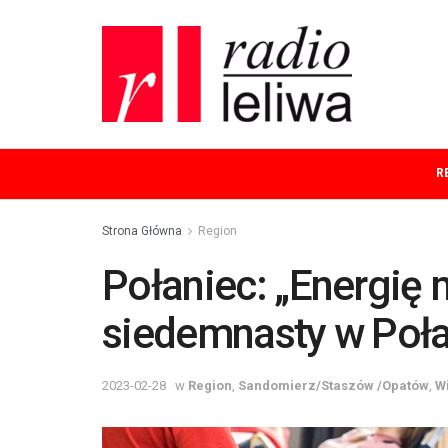
R
Strona Główna
Region
Połaniec: „Energię 
siedemnasty w Poł
2023-02-28
w
Region
,
Sandomierz/Staszów /Opatów
,
W