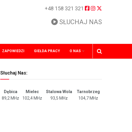
+48 158 321 321
SŁUCHAJ NAS
ZAPOWIEDZI
GIEŁDA PRACY
O NAS
Słuchaj Nas:
Dębica
Mielec
Stalowa Wola
Tarnobrzeg
89,2 MHz
102,4 MHz
93,5 MHz
104,7 MHz