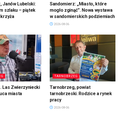
 Janów Lubelski:
Sandomierz: „Miasto, które
m szlaku – piątek
mogło zginąć”. Nowa wystawa
 krzyża
w sandomierskich podziemiach
2026-08-06
EG
TARNOBRZEG
 Las Zwierzyniecki
Tarnobrzeg, powiat
łuca miasta
tarnobrzeski. Rodzice a rynek
pracy
2026-08-06