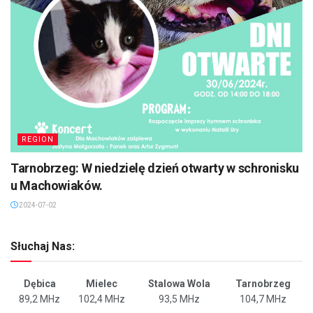
REGION
Tarnobrzeg: W niedzielę dzień otwarty w schronisku
u Machowiaków.
2024-07-02
Słuchaj Nas:
Dębica
Mielec
Stalowa Wola
Tarnobrzeg
89,2 MHz
102,4 MHz
93,5 MHz
104,7 MHz