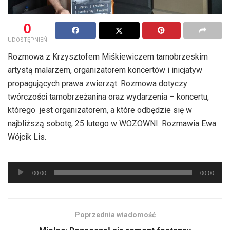
0
UDOSTĘPNIEŃ
Rozmowa z Krzysztofem Miśkiewiczem tarnobrzeskim
artystą malarzem, organizatorem koncertów i inicjatyw
propagujących prawa zwierząt. Rozmowa dotyczy
twórczości tarnobrzeżanina oraz wydarzenia – koncertu,
którego jest organizatorem, a które odbędzie się w
najbliższą sobotę, 25 lutego w WOZOWNI. Rozmawia Ewa
Wójcik Lis.
Odtwarzacz
00:00
00:00
plików
dźwiękowych
Poprzednia wiadomość