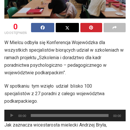
0
UDOSTĘPNIEŃ
W Mielcu odbyła się Konferencja Wojewódzka dla
wszystkich specjalistów biorących udział w szkoleniach w
ramach projektu „Szkolenia i doradztwo dla kadr
poradnictwa psychologiczno – pedagogicznego w
województwie podkarpackim”.
W spotkaniu tym wzięło udział blisko 100
specjalistów z 27 poradni z całego województwa
podkarpackiego.
Odtwarzacz
00:00
00:00
plików
Jak zaznacza wicestarosta mielecki Andrzej Bryła,
dźwiękowych