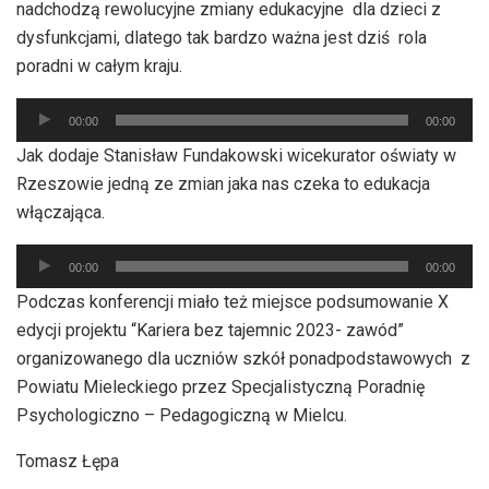
nadchodzą rewolucyjne zmiany edukacyjne dla dzieci z
dysfunkcjami, dlatego tak bardzo ważna jest dziś rola
poradni w całym kraju.
Odtwarzacz
00:00
00:00
plików
Jak dodaje Stanisław Fundakowski wicekurator oświaty w
dźwiękowych
Rzeszowie jedną ze zmian jaka nas czeka to edukacja
włączająca.
Odtwarzacz
00:00
00:00
plików
Podczas konferencji miało też miejsce podsumowanie X
dźwiękowych
edycji projektu “Kariera bez tajemnic 2023- zawód”
organizowanego dla uczniów szkół ponadpodstawowych z
Powiatu Mieleckiego przez Specjalistyczną Poradnię
Psychologiczno – Pedagogiczną w Mielcu.
Tomasz Łępa