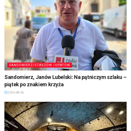
SANDOMIERZ/STASZÓW /OPATÓW
Sandomierz, Janów Lubelski: Na pątniczym szlaku –
piątek po znakiem krzyża
2026-08-06