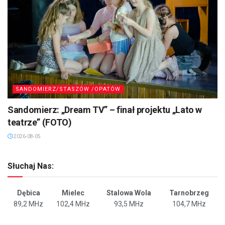
SANDOMIERZ/STASZÓW /OPATÓW
Sandomierz: „Dream TV” – finał projektu „Lato w
teatrze” (FOTO)
2026-08-05
Słuchaj Nas:
Dębica
Mielec
Stalowa Wola
Tarnobrzeg
89,2 MHz
102,4 MHz
93,5 MHz
104,7 MHz