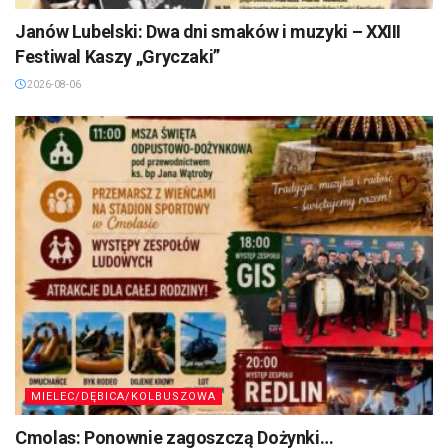
Janów Lubelski: Dwa dni smaków i muzyki – XXIII
Festiwal Kaszy „Gryczaki”
2026-08-06
MIELEC/DĘBICA/KOLBUSZOWA
Cmolas: Ponownie zagoszczą Dożynki…