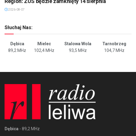
Region: ZUS będzie zamknięty 14 sierpnia
2026-08-07
Słuchaj Nas:
Dębica
Mielec
Stalowa Wola
Tarnobrzeg
89,2 MHz
102,4 MHz
93,5 MHz
104,7 MHz
Dębica
- 89,2 MHz