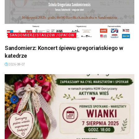
SANDOMIERZ/STASZÓW /OPATÓW
Sandomierz: Koncert śpiewu gregoriańskiego w
katedrze
2026-08-07