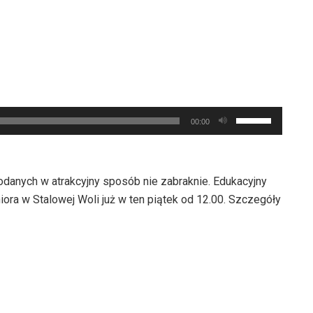
zmniejszyć
głośność.
Używaj
00:00
strzałek
do
góry
anych w atrakcyjny sposób nie zabraknie. Edukacyjny
oraz
ora w Stalowej Woli już w ten piątek od 12.00. Szczegóły
do
dołu
aby
zwiększyć
lub
zmniejszyć