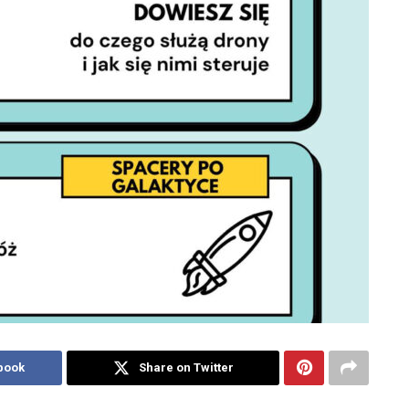
book
Share on Twitter