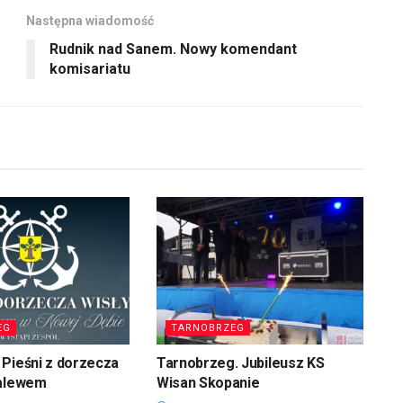
Następna wiadomość
Rudnik nad Sanem. Nowy komendant
komisariatu
EG
TARNOBRZEG
Pieśni z dorzecza
Tarnobrzeg. Jubileusz KS
zalewem
Wisan Skopanie