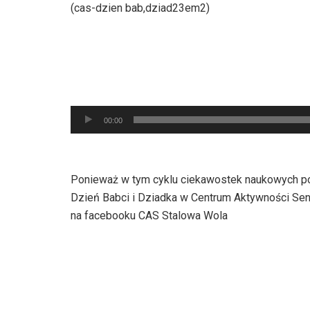
(cas-dzien bab,dziad23em2)
Odtwarzacz
00:00
plików
dźwiękowych
Ponieważ w tym cyklu ciekawostek naukowych pod
Dzień Babci i Dziadka w Centrum Aktywności Seni
na facebooku CAS Stalowa Wola