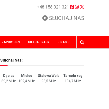
+48 158 321 321
SŁUCHAJ NAS
ZAPOWIEDZI
GIEŁDA PRACY
O NAS
Słuchaj Nas:
Dębica
Mielec
Stalowa Wola
Tarnobrzeg
89,2 MHz
102,4 MHz
93,5 MHz
104,7 MHz