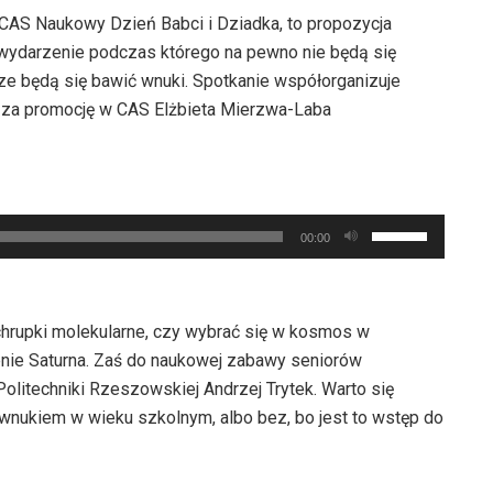
CAS Naukowy Dzień Babci i Dziadka, to propozycja
 wydarzenie podczas którego na pewno nie będą się
brze będą się bawić wnuki. Spotkanie współorganizuje
 za promocję w CAS Elżbieta Mierzwa-Laba
Używaj
00:00
strzałek
do
góry
chrupki molekularne, czy wybrać się w kosmos w
oraz
ienie Saturna. Zaś do naukowej zabawy seniorów
do
litechniki Rzeszowskiej Andrzej Trytek. Warto się
dołu
 wnukiem w wieku szkolnym, albo bez, bo jest to wstęp do
aby
zwiększyć
lub