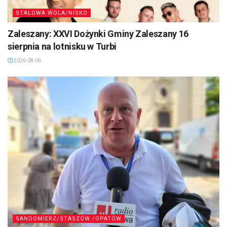
STALOWA WOLA/NISKO
Zaleszany: XXVI Dożynki Gminy Zaleszany 16
sierpnia na lotnisku w Turbi
2026-08-06
SANDOMIERZ/STASZÓW /OPATÓW