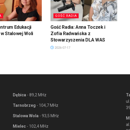
A
GOŚĆ RADIA
ntrum Edukacji
Gość Radia: Anna Toczek i
w Stalowej Woli
Zofia Radwańska z
Stowarzyszenia DLA WAS
2026-07-17
Dębica
- 89,2 MHz
T
ul
Tarnobrzeg
- 104,7 MHz
3
Stalowa Wola
- 93,5 MHz
M
al
Mielec
- 102,4 MHz