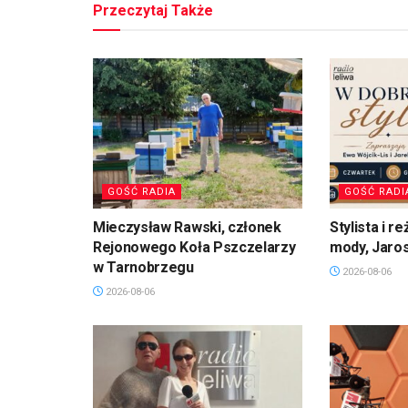
Przeczytaj Także
GOŚĆ RADIA
GOŚĆ RADI
Mieczysław Rawski, członek
Stylista i 
Rejonowego Koła Pszczelarzy
mody, Jaro
w Tarnobrzegu
2026-08-06
2026-08-06