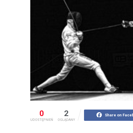
0
2
Share on Face
UDOSTĘPNIEŃ
OGLĄDANY