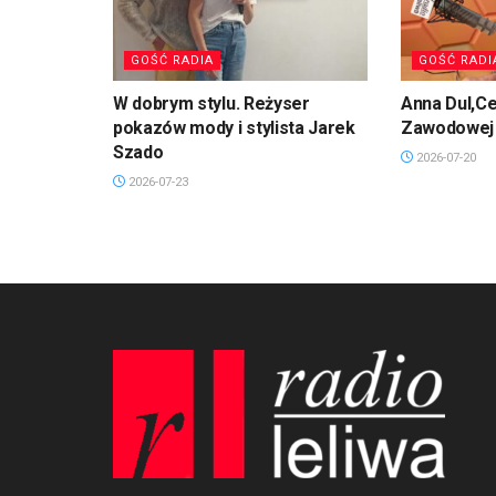
GOŚĆ RADIA
GOŚĆ RADI
W dobrym stylu. Reżyser
Anna Dul,Ce
pokazów mody i stylista Jarek
Zawodowej 
Szado
2026-07-20
2026-07-23