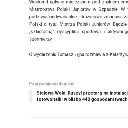
Weekend upłynie mielczanom pod znakiem emoc
Mistrzostwa Polski Juniorów w Szpadzie. W 
podziwiać indywidualne i drużynowe zmagania z
Polski o tytuł Mistrza Polski Juniorów. Będzi
„szlachetną” dyscypliną sportową i aktywneg
szermierzy.
O wydarzeniu Tomasz Łępa rozmawia z Katarzyną
Poprzednia wiadomość
Stalowa Wola: Ruszył przetarg na instalac
fotowoltaiki w blisko 440 gospodarstwach