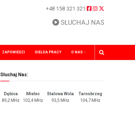
+48 158 321 321
SŁUCHAJ NAS
ZAPOWIEDZI
GIEŁDA PRACY
O NAS
Słuchaj Nas:
Dębica
Mielec
Stalowa Wola
Tarnobrzeg
89,2 MHz
102,4 MHz
93,5 MHz
104,7 MHz