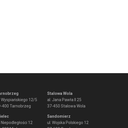
arnobrzeg
Stalowa Wola
. Wyspiańskiego 12/5
al. Jana Pawła II 25
9-400 Tarnobrzeg
37-450 Stalowa Wola
ielec
Sandomierz
. Niepodległości 12
ul. Wojska Polskiego 12