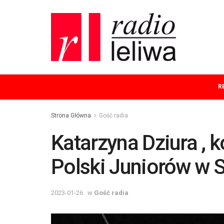
R
Strona Główna
Gość radia
Katarzyna Dziura , 
Polski Juniorów w 
2023-01-26
w
Gość radia