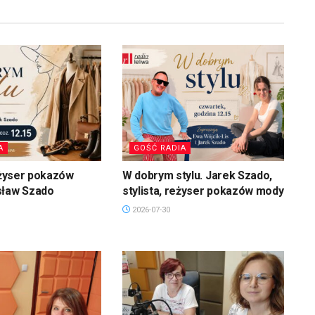
A
GOŚĆ RADIA
reżyser pokazów
W dobrym stylu. Jarek Szado,
sław Szado
stylista, reżyser pokazów mody
2026-07-30