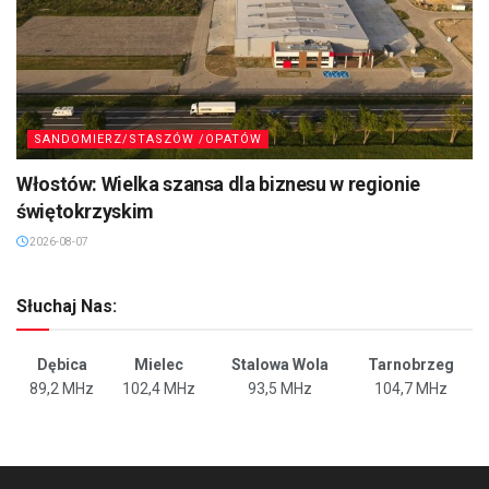
SANDOMIERZ/STASZÓW /OPATÓW
Włostów: Wielka szansa dla biznesu w regionie
świętokrzyskim
2026-08-07
Słuchaj Nas:
Dębica
Mielec
Stalowa Wola
Tarnobrzeg
89,2 MHz
102,4 MHz
93,5 MHz
104,7 MHz