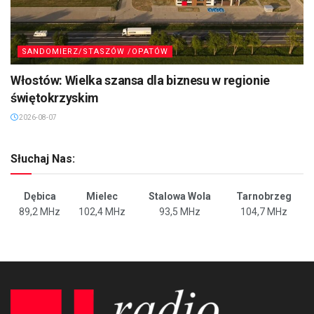
SANDOMIERZ/STASZÓW /OPATÓW
Włostów: Wielka szansa dla biznesu w regionie
świętokrzyskim
2026-08-07
Słuchaj Nas:
Dębica
Mielec
Stalowa Wola
Tarnobrzeg
89,2 MHz
102,4 MHz
93,5 MHz
104,7 MHz