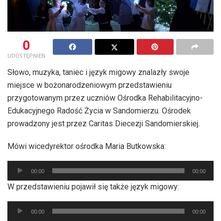
0
UDOSTĘPNIEŃ
Słowo, muzyka, taniec i język migowy znalazły swoje
miejsce w bożonarodzeniowym przedstawieniu
przygotowanym przez uczniów Ośrodka Rehabilitacyjno-
Edukacyjnego Radość Życia w Sandomierzu. Ośrodek
prowadzony jest przez Caritas Diecezji Sandomierskiej.
Mówi wicedyrektor ośrodka Maria Butkowska:
Odtwarzacz
00:00
00:00
plików
W przedstawieniu pojawił się także język migowy:
dźwiękowych
Odtwarzacz
00:00
00:00
plików