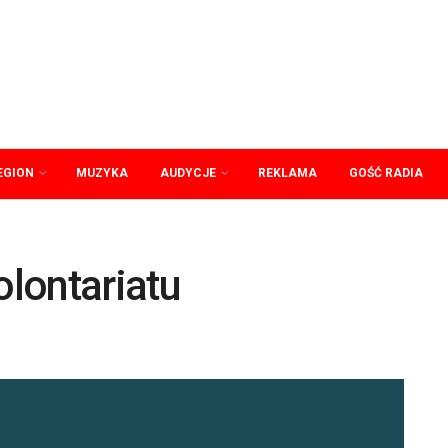
EGION
MUZYKA
AUDYCJE
REKLAMA
GOŚĆ RADIA
lontariatu