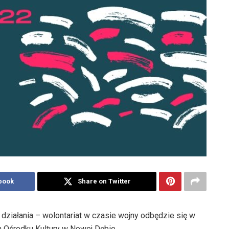
book
Share on Twitter
działania – wolontariat w czasie wojny odbędzie się w
 Ośrodku Kultury w Nowej Dębie.