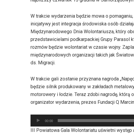
W trakcie wydarzenia będzie mowa o pomaganiu, 
inicjatywy jest integracja środowiska osób dział
Międzynarodowego Dnia Wolontariusza, który obch
przedstawicielami podkarpackiej Grupy Parasol 
rozmów będzie wolontariat w czasie wojny. Zapl
międzynarodowych organizacji takich jak Świato
ds. Migracji.
W trakcie gali zostanie przyznana nagroda „Napę
będzie silnik produkowany w zakładach metalowyc
motorowery i łodzie. Teraz zdobi nagrodę, którą
organizator wydarzenia, prezes Fundacji Q Marcin
Odtwarzacz
00:00
plików
III Powiatowa Gala Wolontariatu uświetni występ
dźwiękowych