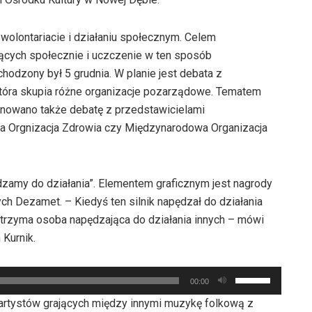
wolontariacie i działaniu społecznym. Celem
ających społecznie i uczczenie w ten sposób
odzony był 5 grudnia. W planie jest debata z
która skupia różne organizacje pozarządowe. Tematem
anowano także debatę z przedstawicielami
wa Orgnizacja Zdrowia czy Międzynarodowa Organizacja
dzamy do działania”. Elementem graficznym jest nagrody
h Dezamet. – Kiedyś ten silnik napędzał do działania
 otrzyma osoba napędzająca do działania innych – mówi
 Kurnik.
Używaj
00:00
strzałek
 artystów grających między innymi muzykę folkową z
do