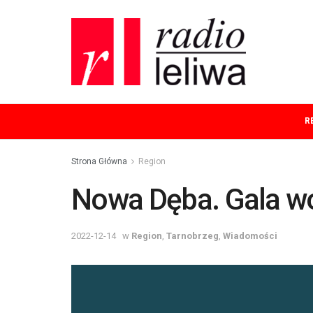
R
Strona Główna
Region
Nowa Dęba. Gala wo
2022-12-14
w
Region
,
Tarnobrzeg
,
Wiadomości