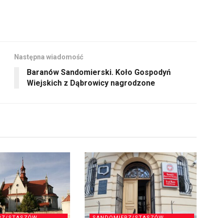
góry
oraz
do
dołu
Następna wiadomość
aby
Baranów Sandomierski. Koło Gospodyń
zwiększyć
Wiejskich z Dąbrowicy nagrodzone
lub
zmniejszyć
głośność.
RZ/STASZÓW
SANDOMIERZ/STASZÓW