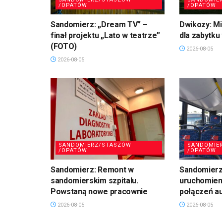
/OPATÓW
/OPATÓW
Sandomierz: „Dream TV” –
Dwikozy: M
finał projektu „Lato w teatrze”
dla zabytku
(FOTO)
2026-08-05
2026-08-05
SANDOMIERZ/STASZÓW
SANDOMIE
/OPATÓW
/OPATÓW
Sandomierz: Remont w
Sandomierz:
sandomierskim szpitalu.
uruchomien
Powstaną nowe pracownie
połączeń a
2026-08-05
2026-08-05