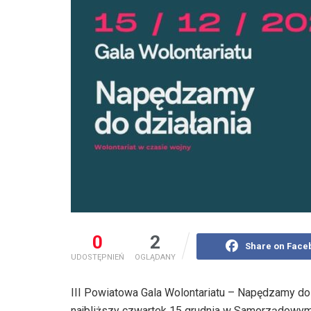
0
2
Share on Face
UDOSTĘPNIEŃ
OGLĄDANY
III Powiatowa Gala Wolontariatu – Napędzamy do 
najbliższy czwartek 15 grudnia w Samorządowym