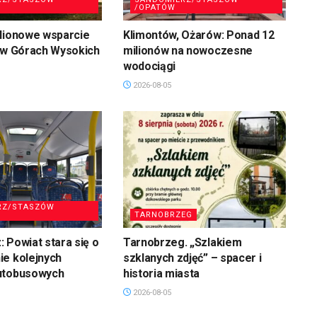
/OPATÓW
ilionowe wsparcie
Klimontów, Ożarów: Ponad 12
 w Górach Wysokich
milionów na nowoczesne
wodociągi
2026-08-05
RZ/STASZÓW
TARNOBRZEG
 Powiat stara się o
Tarnobrzeg. „Szlakiem
ie kolejnych
szklanych zdjęć” – spacer i
utobusowych
historia miasta
2026-08-05