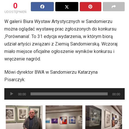
0
UDOSTĘPNIEŃ
W galerii Biura Wystaw Artystycznych w Sandomierzu
można oglądać wystawę prac zgłoszonych do konkursu
‚Porównania’. To 31 edycja wydarzenia, w którym biorą
udział artyści związani z Ziemią Sandomierską. Wczoraj
miało miejsce oficjalne ogłoszenie wyników konkursu i
wręczenie nagród.
Mówi dyrektor BWA w Sandomierzu Katarzyna
Pisarczyk:
Odtwarzacz
00:00
00:00
plików
dźwiękowych