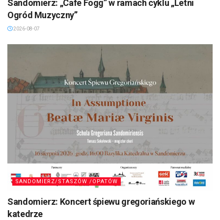
Sandomierz: „Cafe Fogg” w ramach cyklu „Letni
Ogród Muzyczny”
2026-08-07
SANDOMIERZ/STASZÓW /OPATÓW
Sandomierz: Koncert śpiewu gregoriańskiego w
katedrze