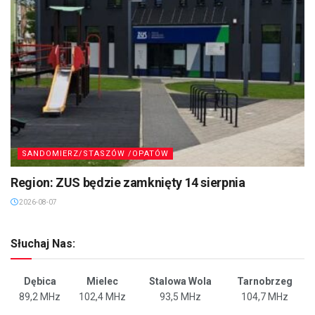
SANDOMIERZ/STASZÓW /OPATÓW
Region: ZUS będzie zamknięty 14 sierpnia
2026-08-07
Słuchaj Nas:
Dębica
Mielec
Stalowa Wola
Tarnobrzeg
89,2 MHz
102,4 MHz
93,5 MHz
104,7 MHz