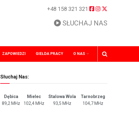
+48 158 321 321
SŁUCHAJ NAS
ZAPOWIEDZI
GIEŁDA PRACY
O NAS
Słuchaj Nas:
Dębica
Mielec
Stalowa Wola
Tarnobrzeg
89,2 MHz
102,4 MHz
93,5 MHz
104,7 MHz