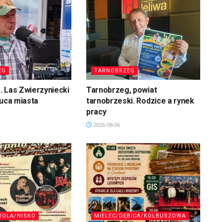
EG
TARNOBRZEG
 Las Zwierzyniecki
Tarnobrzeg, powiat
łuca miasta
tarnobrzeski. Rodzice a rynek
pracy
2026-08-06
WOLA/NISKO
MIELEC/DĘBICA/KOLBUSZOWA