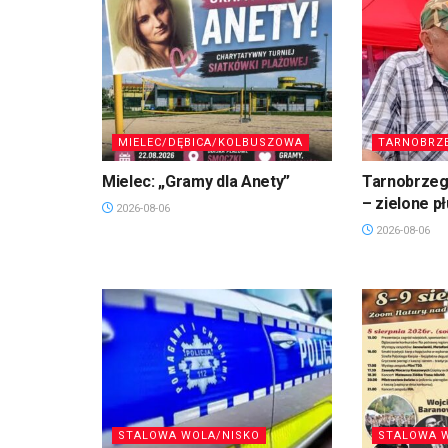
MIELEC/DĘBICA/KOLBUSZOWA
TARNOBRZ
Mielec: „Gramy dla Anety”
Tarnobrzeg.
– zielone p
2026-08-06
2026-08-06
STALOWA WOLA/NISKO
STALOWA 