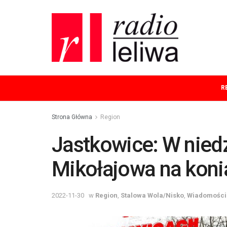
R
Strona Główna
Region
Jastkowice: W nied
Mikołajowa na koni
2022-11-30
w
Region
,
Stalowa Wola/Nisko
,
Wiadomości