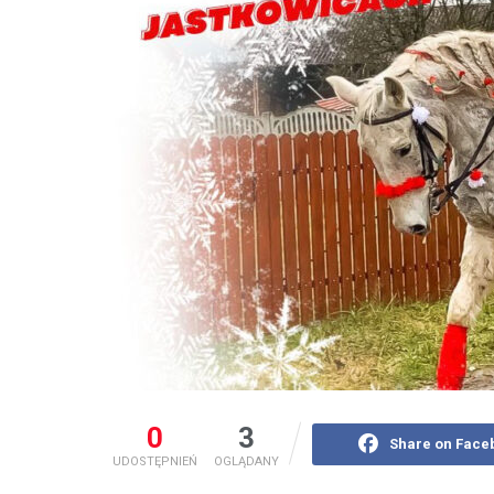
0
3
Share on Face
UDOSTĘPNIEŃ
OGLĄDANY