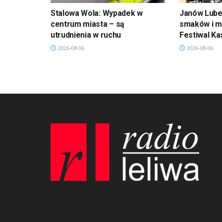
Stalowa Wola: Wypadek w
Janów Lubel
centrum miasta – są
smaków i mu
utrudnienia w ruchu
Festiwal Ka
2026-08-06
2026-08-06