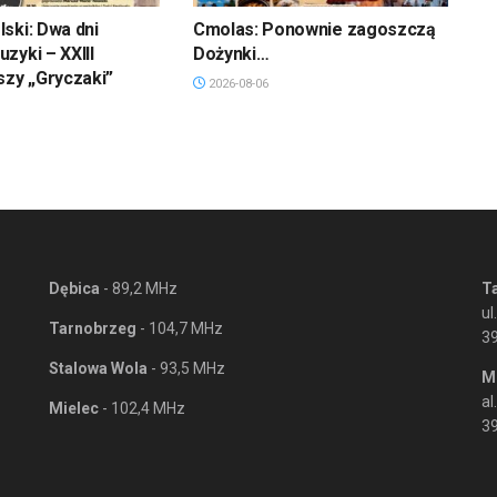
ski: Dwa dni
Cmolas: Ponownie zagoszczą
zyki – XXIII
Dożynki…
szy „Gryczaki”
2026-08-06
Dębica
- 89,2 MHz
T
ul
Tarnobrzeg
- 104,7 MHz
3
Stalowa Wola
- 93,5 MHz
M
al
Mielec
- 102,4 MHz
39