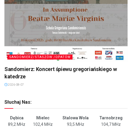
SANDOMIERZ/STASZÓW /OPATÓW
Sandomierz: Koncert śpiewu gregoriańskiego w
katedrze
2026-08-07
Słuchaj Nas:
Dębica
Mielec
Stalowa Wola
Tarnobrzeg
89,2 MHz
102,4 MHz
93,5 MHz
104,7 MHz