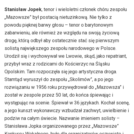
Stanisław Jopek
, tenor i wieloletni członek chóru zespołu
„Mazowsze” był postacią nietuzinkową. Nie tylko z
powodu pięknej barwy głosu – tenor o barytonowym
zabarwieniu, ale również ze względu na swoją życiową
drogę, którą odbył aby ostatecznie stać się pierwszym
solistą największego zespołu narodowego w Polsce.
Urodził się i wychowywał we Lwowie, skąd, jako repatriant,
przybył wraz z rodzicami do Kościerzyc na Śląsku
Opolskim. Tam rozpoczęła się jego artystyczna droga.
Stamtąd wyruszył do zespołu „Skolimów”, a po jego
rozwiązaniu w 1956 roku przywędrował do „Mazowsza” i
został w zespole przez 50 lat, do końca śpiewając i
występując na scenie. Śpiewał w 36 językach. Kochał scenę,
a jego kunszt wykonawczy wzbudzał zachwyt, uwielbienie i
podziw na całym świecie. Nazwanie imieniem solisty –
Stanisława Jopka organizowanego przez „Mazowsze”
Konkursu Wokalnego, było dla organizatorów oczywiste i