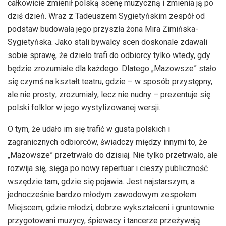
całkowicie zmienił polską scenę muzyczną i zmienia ją po
dziś dzień. Wraz z Tadeuszem Sygietyńskim zespół od
podstaw budowała jego przyszła żona Mira Zimińska-
Sygietyńska. Jako stali bywalcy scen doskonale zdawali
sobie sprawę, że dzieło trafi do odbiorcy tylko wtedy, gdy
będzie zrozumiałe dla każdego. Dlatego „Mazowsze” stało
się czymś na kształt teatru, gdzie – w sposób przystępny,
ale nie prosty; zrozumiały, lecz nie nudny – prezentuje się
polski folklor w jego wystylizowanej wersji.
O tym, że udało im się trafić w gusta polskich i
zagranicznych odbiorców, świadczy między innymi to, że
„Mazowsze” przetrwało do dzisiaj. Nie tylko przetrwało, ale
rozwija się, sięga po nowy repertuar i cieszy publiczność
wszędzie tam, gdzie się pojawia. Jest najstarszym, a
jednocześnie bardzo młodym zawodowym zespołem.
Miejscem, gdzie młodzi, dobrze wykształceni i gruntownie
przygotowani muzycy, śpiewacy i tancerze przeżywają