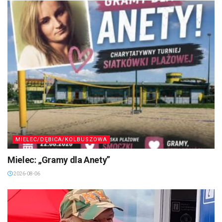
MIELEC/DĘBICA/KOLBUSZOWA
Mielec: „Gramy dla Anety”
2026-08-06