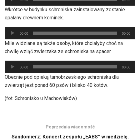
plików
Wkrótce w budynku schroniska zainstalowany zostanie
dźwiękowych
opalany drewnem kominek.
Odtwarzacz
00:00
00:00
plików
Mile widziane są także osoby, które chciałyby choć na
dźwiękowych
chwilę wziąć zwierzaka ze schroniska na spacer.
Odtwarzacz
00:00
00:00
plików
Obecnie pod opieką tarnobrzeskiego schroniska dla
dźwiękowych
zwierząt jest ponad 60 psów i blisko 40 kotów.
(fot. Schronisko u Machowiaków)
Poprzednia wiadomość
Sandomierz: Koncert zespołu „EABS” w niedzielę.