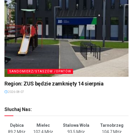
SANDOMIERZ/STASZÓW /OPATÓW
Region: ZUS będzie zamknięty 14 sierpnia
2026-08-07
Słuchaj Nas:
Dębica
Mielec
Stalowa Wola
Tarnobrzeg
89,2 MHz
102,4 MHz
93,5 MHz
104,7 MHz